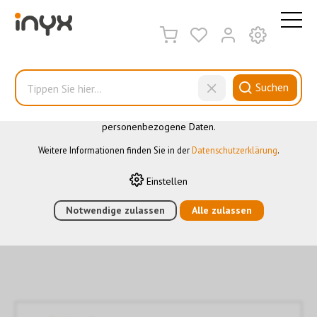
DIESE WEBSITE VERWENDET COOKIES
Wir nutzen auf unserer Website verschiedene Cookies: Einige
sind notwendig für den korrekten Betrieb der Website, andere
ermöglichen Ihnen mehr Funktionalitäten, und noch andere
Suchen
helfen uns dabei, die Nutzenden besser zu verstehen. Sie sind
also eine Hilfe, unsere Leistungen stetig zu optimieren. Einige
Cookies, sofern zugestimmt, nutzen anonymisierte,
personenbezogene Daten.
Touchpanel
Weitere Informationen finden Sie in der
Datenschutzerklärung
.
Filter
Einstellen
Notwendige zulassen
Alle zulassen
HOME
›
E-SHOP
›
GEBÄUDEAUTOMATION
›
VISUALISIERUNG
›
TOUCHPANEL