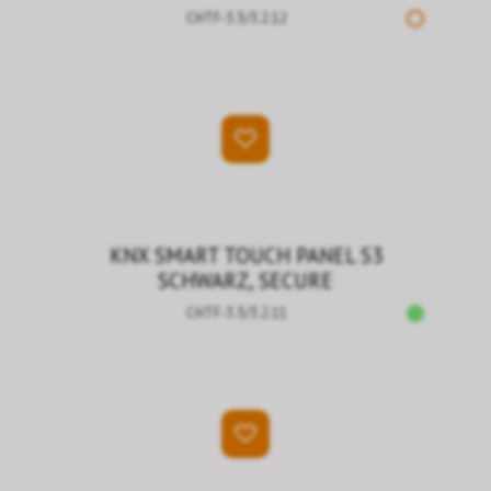
CHTF-3.3/3.2.12
KNX SMART TOUCH PANEL S3
SCHWARZ, SECURE
CHTF-3.3/3.2.11