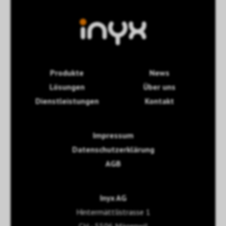
Produkte
News
Lösungen
Über uns
Dienstleistungen
Kontakt
Impressum
Datenschutzerklärung
AGB
Inyx AG
Hintermättlistrasse 1