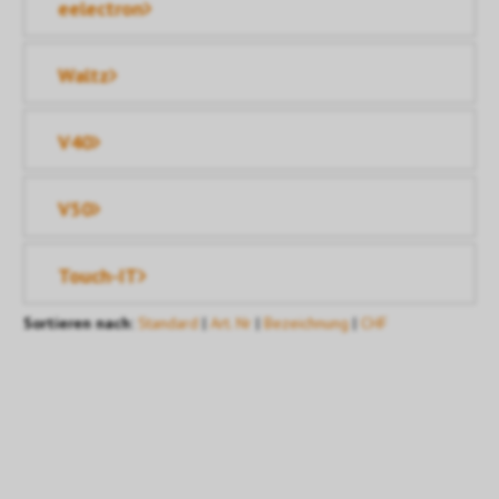
eelectron
Waltz
V40
V50
Touch-IT
Sortieren nach:
Standard
|
Art. Nr
|
Bezeichnung
|
CHF