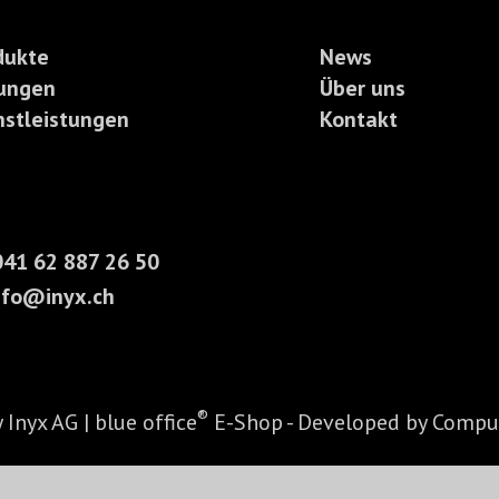
dukte
News
ungen
Über uns
nstleistungen
Kontakt
41 62 887 26 50
nfo@inyx.ch
®
y
Inyx AG
|
blue office
E-Shop - Developed by
Compu