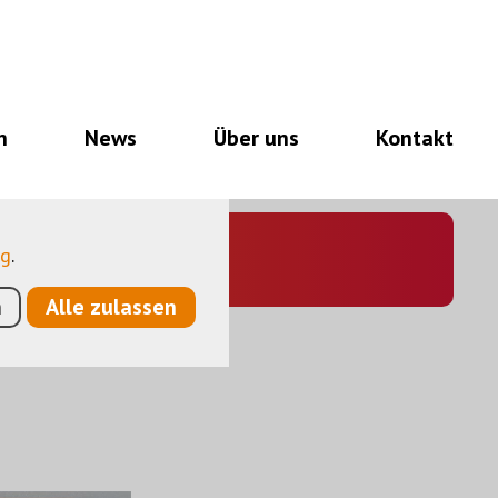
notwendig für den
nalitäten, und noch
n
News
Über uns
Kontakt
so eine Hilfe, unsere
utzen anonymisierte,
ng
.
n
Alle zulassen