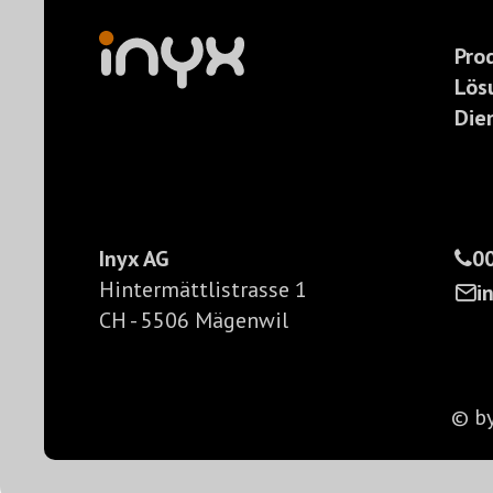
Pro
Lös
Die
Inyx AG
00
Hintermättlistrasse 1
i
CH - 5506 Mägenwil
© b