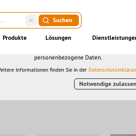
DIESE WEBSITE VERWENDET COOKIES
Suchen
nserer Website verschiedene Cookies: Einige sind 
der Website, andere ermöglichen Ihnen mehr Funktio
Produkte
Lösungen
Dienstleistunge
bei, die Nutzenden besser zu verstehen. Sie sind al
u optimieren. Einige Cookies, sofern zugestimmt, n
personenbezogene Daten.
eitere Informationen finden Sie in der
Datenschutzerkläru
Notwendige zulasse