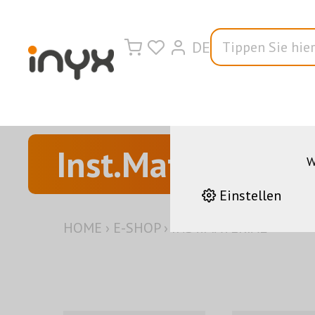
DE
Wir nutzen auf u
korrekten Betrieb 
andere helfen uns da
Leistungen stetig z
Inst.Material
W
Einstellen
HOME
›
E-SHOP
›
INST.MATERIAL