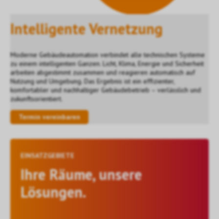
Intelligente Vernetzung
Moderne Gebäudeautomation verbindet alle technischen Systeme
zu einem intelligenten Ganzen. Licht, Klima, Energie und Sicherheit
arbeiten abgestimmt zusammen und reagieren automatisch auf
Nutzung und Umgebung. Das Ergebnis ist ein effizienter,
komfortabler und nachhaltiger Gebäudebetrieb – verlässlich und
zukunftsorientiert.
Termin vereinbaren
EINSATZGEBIETE
Ihre Räume, unsere
Lösungen.