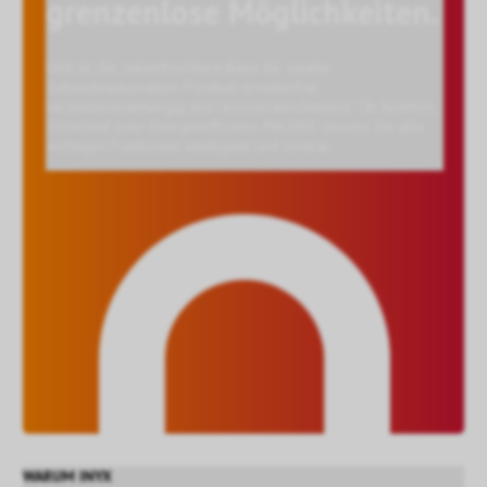
grenzenlose Möglichkeiten.
KNX ist die zukunftssichere Basis für smarte
Gebäudeautomation. Flexibel erweiterbar,
herstellerunabhängig und ressourcenschonend. Ob Komfort,
Sicherheit oder Energieeffizienz: Mit KNX steuern Sie alle
wichtigen Funktionen intelligent und zentral.
WARUM INYX