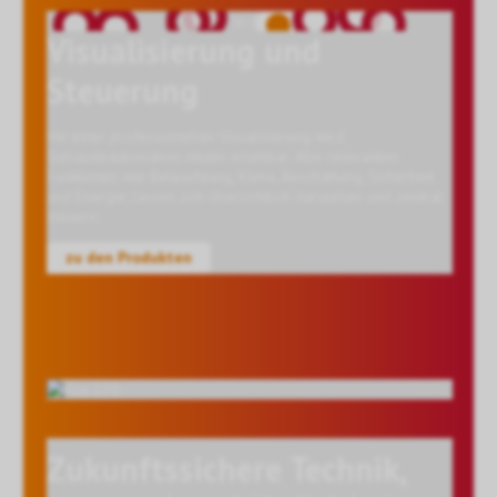
Visualisierung und
Steuerung
Mit einer professionellen Visualisierung wird
Gebäudeautomation intuitiv erlebbar. Alle relevanten
Funktionen wie Beleuchtung, Klima, Beschattung, Sicherheit
und Energie, lassen sich übersichtlich darstellen und zentral
steuern.
zu den Produkten
Zukunftssichere Technik,