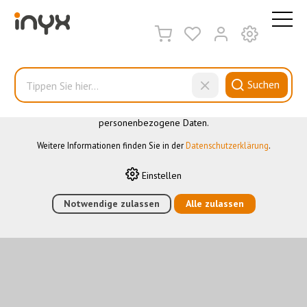
DIESE WEBSITE VERWENDET COOKIES
Wir nutzen auf unserer Website verschiedene Cookies: Einige
sind notwendig für den korrekten Betrieb der Website, andere
ermöglichen Ihnen mehr Funktionalitäten, und noch andere
Suchen
helfen uns dabei, die Nutzenden besser zu verstehen. Sie sind
also eine Hilfe, unsere Leistungen stetig zu optimieren. Einige
Cookies, sofern zugestimmt, nutzen anonymisierte,
personenbezogene Daten.
Weitere Informationen finden Sie in der
Datenschutzerklärung
.
Einstellen
Notwendige zulassen
Alle zulassen