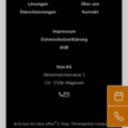
Lösungen
Über uns
Dienstleistungen
Kontakt
Impressum
Datenschutzerklärung
AGB
Inyx AG
Hintermättlistrasse 1
CH - 5506 Mägenwil
®
© by
Inyx AG
|
blue office
E-Shop - Developed by
CompuTech