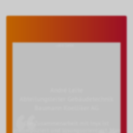
André Leite
Abteilungsleiter Gebäudetechnik
bH
Baumann Koelliker AG
s zur
Die Zusammenarbeit mit Inyx ist
unkompliziert und lösungsorientiert. Man