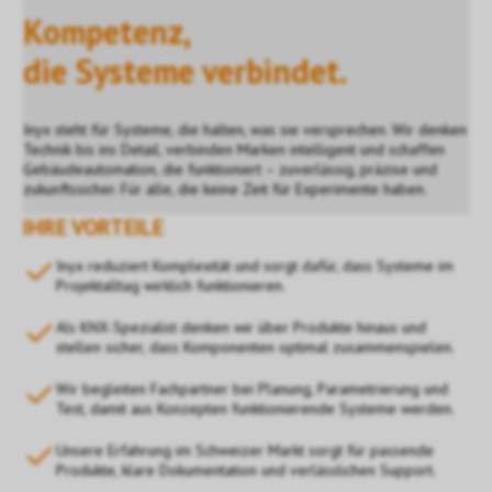
Kompetenz,
die Systeme verbindet.
Inyx steht für Systeme, die halten, was sie versprechen. Wir denken
Technik bis ins Detail, verbinden Marken intelligent und schaffen
Gebäudeautomation, die funktioniert – zuverlässig, präzise und
zukunftssicher. Für alle, die keine Zeit für Experimente haben.
IHRE VORTEILE
Inyx reduziert Komplexität und sorgt dafür, dass Systeme im
Projektalltag wirklich funktionieren.
Als KNX-Spezialist denken wir über Produkte hinaus und
stellen sicher, dass Komponenten optimal zusammenspielen.
Wir begleiten Fachpartner bei Planung, Parametrierung und
Test, damit aus Konzepten funktionierende Systeme werden.
Unsere Erfahrung im Schweizer Markt sorgt für passende
Produkte, klare Dokumentation und verlässlichen Support.