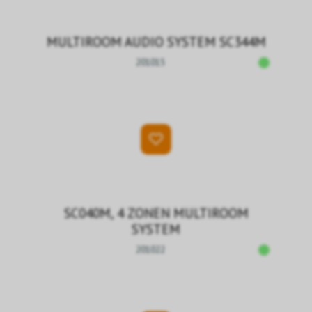
MULTIROOM AUDIO SYSTEM SC344M
201015
SC040M, 4 ZONEN MULTIROOM
SYSTEM
201022