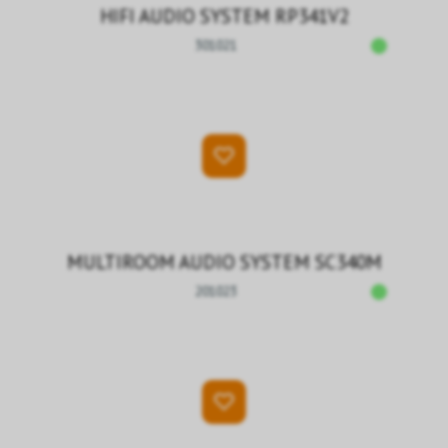
HIFI AUDIO SYSTEM RP341V2
301021
MULTIROOM AUDIO SYSTEM SC340M
201023