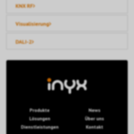
KNX RF
Visualisierung
DALI-2
Produkte
News
Lösungen
Über uns
Dienstleistungen
Kontakt