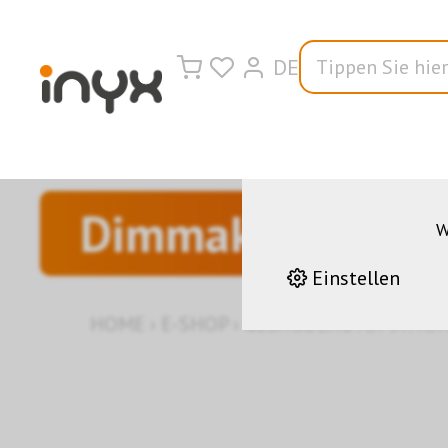
DE
Wir nutzen auf u
korrekten Betrieb 
andere helfen uns da
Leistungen stetig z
Dimmaktoren
W
Einstellen
HOME
›
E-SHOP
›
GEBÄUDEAUTOMATIO