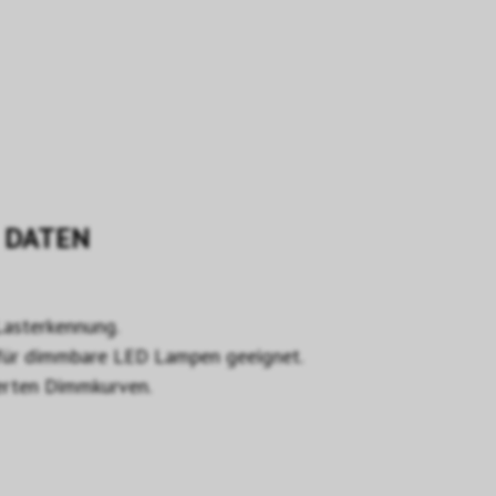
DATEN
asterkennung.
 für dimmbare LED Lampen geeignet.
ierten Dimmkurven.