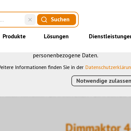
DIESE WEBSITE VERWENDET COOKIES
Suchen
nserer Website verschiedene Cookies: Einige sind 
der Website, andere ermöglichen Ihnen mehr Funktio
Produkte
Lösungen
Dienstleistunge
bei, die Nutzenden besser zu verstehen. Sie sind al
u optimieren. Einige Cookies, sofern zugestimmt, n
personenbezogene Daten.
eitere Informationen finden Sie in der
Datenschutzerkläru
Notwendige zulasse
N
›
KNX
›
AKTORIK
›
DIMMAKTOREN
›
DIMMAKTOR 4
Dimmaktor 4