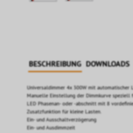
BESCHREIBUNG
DOWNLOADS
Universaldimmer 4x 300W mit automatischer L
Manuelle Einstellung der Dimmkurve speziell
LED Phasenan- oder -abschnitt mit 8 vordefin
Zusatzfunktion für kleine Lasten.
Ein- und Ausschaltverzögerung
Ein- und Ausdimmzeit