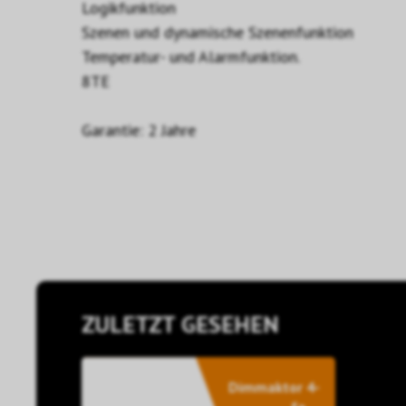
Logikfunktion
Szenen und dynamische Szenenfunktion
Temperatur- und Alarmfunktion.
8TE
Garantie: 2 Jahre
ZULETZT GESEHEN
Dimmaktor 4-