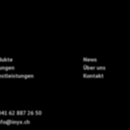
dukte
News
ungen
Über uns
nstleistungen
Kontakt
41 62 887 26 50
nfo@inyx.ch