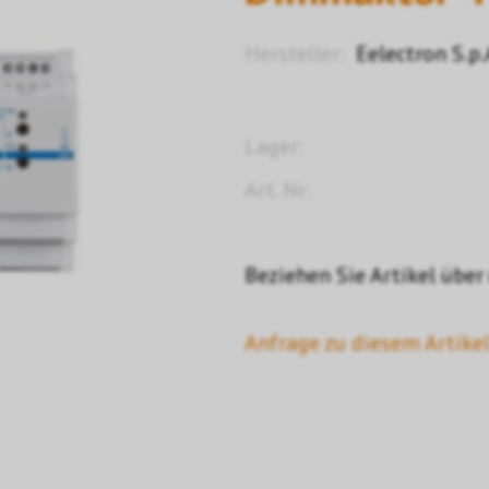
Hersteller:
Eelectron S.p.
Lager:
Art. Nr:
Beziehen Sie Artikel über
Anfrage zu diesem Artikel