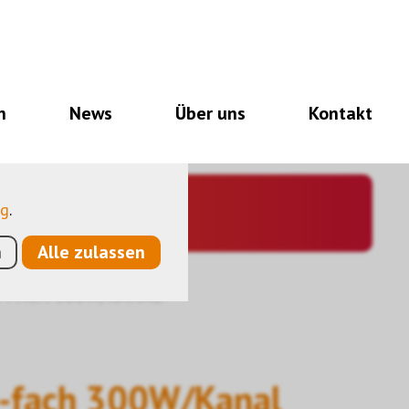
notwendig für den
nalitäten, und noch
n
News
Über uns
Kontakt
so eine Hilfe, unsere
utzen anonymisierte,
ng
.
n
Alle zulassen
-FACH 300W/KANAL
-fach 300W/Kanal