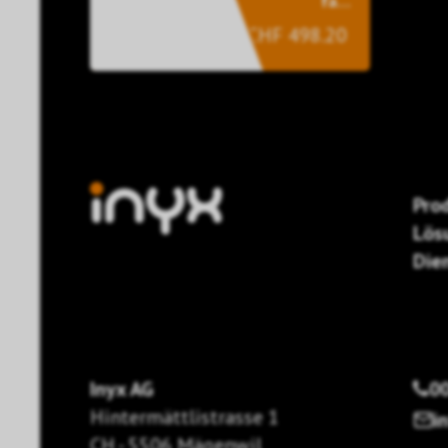
fach
300W/Kanal
CHF 498.20
Pro
Lös
Die
Inyx AG
00
Hintermättlistrasse 1
i
CH - 5506 Mägenwil