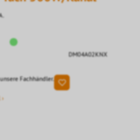
A.
DM04A02KNX
 unsere Fachhändler.
 ›