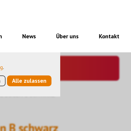
notwendig für den
nalitäten, und noch
n
News
Über uns
Kontakt
so eine Hilfe, unsere
utzen anonymisierte,
ng
.
n
Alle zulassen
L-BOGEN B SCHWARZ
n B schwarz