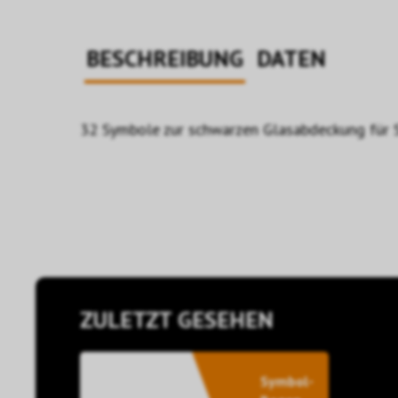
BESCHREIBUNG
DATEN
32 Symbole zur schwarzen Glasabdeckung für
ZULETZT GESEHEN
Symbol-