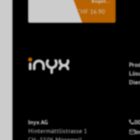
Bogen B
schwarz
CHF 16.90
Pro
Lös
Die
Inyx AG
00
Hintermättlistrasse 1
i
CH - 5506 Mägenwil