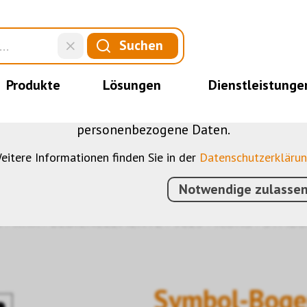
DIESE WEBSITE VERWENDET COOKIES
Suchen
nserer Website verschiedene Cookies: Einige sind 
der Website, andere ermöglichen Ihnen mehr Funktio
Produkte
Lösungen
Dienstleistunge
bei, die Nutzenden besser zu verstehen. Sie sind al
u optimieren. Einige Cookies, sofern zugestimmt, n
personenbezogene Daten.
eitere Informationen finden Sie in der
Datenschutzerkläru
Notwendige zulasse
N
›
KNX
›
BEDIENELEMENTE
›
9025
›
ICONS
›
SYMBO
Symbol-Boge