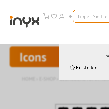
DE
Wir nutzen auf u
korrekten Betrieb 
andere helfen uns da
Leistungen stetig z
Icons
W
Einstellen
HOME
›
E-SHOP
›
GEBÄUDEAUTOMATIO