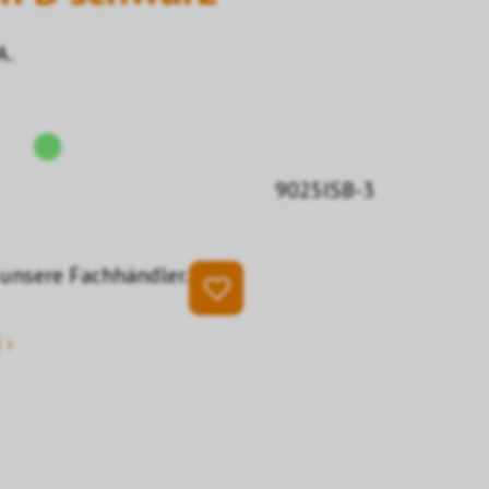
A.
9025ISB-3
 unsere Fachhändler.
 ›