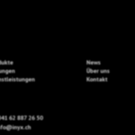
dukte
News
ungen
Über uns
nstleistungen
Kontakt
41 62 887 26 50
nfo@inyx.ch