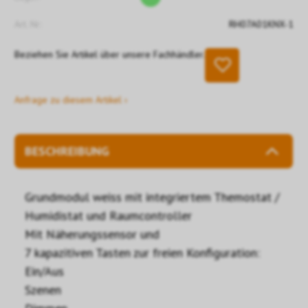
Art. Nr:
RH07A01KNX-1
Beziehen Sie Artikel über unsere Fachhändler.
Anfrage zu diesem Artikel ›
BESCHREIBUNG
Grundmodul weiss mit integriertem Themostat /
Humidistat und Raumcontroller
Mit Näherungssensor und
7 kapazitiven Tasten zur freien Konfiguration:
Ein/Aus
Szenen