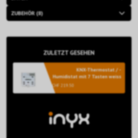
ZUBEHÖR (8)
ZULETZT GESEHEN
KNX-Thermostat / -
Humidistat mit 7 Tasten weiss
CHF 219.50