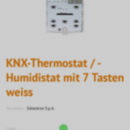
KNX-Thermostat / -
Humidistat mit 7 Tasten
weiss
Hersteller:
Eelectron S.p.A.
Lager: