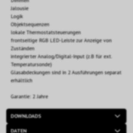
Dimmen
Jalousie
Logik
Objektsequenzen
lokale Thermostatsteuerungen
frontseitige RGB LED-Leiste zur Anzeige von
Zuständen
integrierter Analog/Digital-Input (z.B für ext.
Temperatursonde)
Glasabdeckungen sind in 2 Ausführungen separat
erhältlich
Garantie: 2 Jahre
DOWNLOADS
DATEN