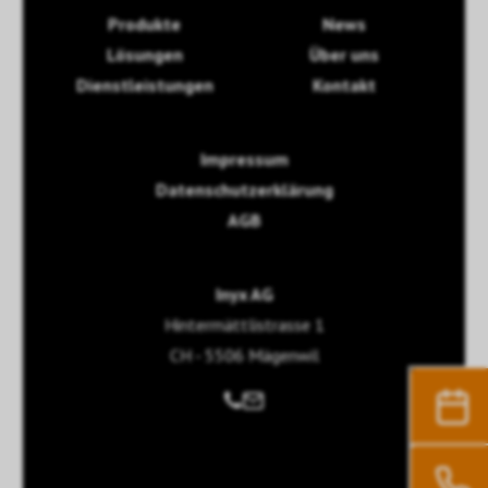
Produkte
News
Lösungen
Über uns
Dienstleistungen
Kontakt
Impressum
Datenschutzerklärung
AGB
Inyx AG
Hintermättlistrasse 1
CH - 5506 Mägenwil