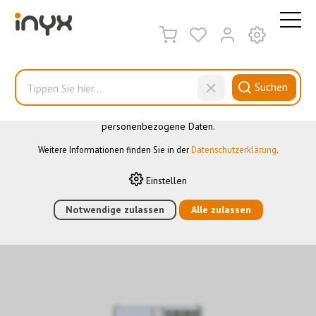
DIESE WEBSITE VERWENDET COOKIES
Wir nutzen auf unserer Website verschiedene Cookies: Einige
sind notwendig für den korrekten Betrieb der Website, andere
ermöglichen Ihnen mehr Funktionalitäten, und noch andere
Suchen
helfen uns dabei, die Nutzenden besser zu verstehen. Sie sind
also eine Hilfe, unsere Leistungen stetig zu optimieren. Einige
Cookies, sofern zugestimmt, nutzen anonymisierte,
personenbezogene Daten.
9025
Weitere Informationen finden Sie in der
Datenschutzerklärung
.
Einstellen
HOME
›
E-SHOP
›
GEBÄUDEAUTOMATION
›
KNX
›
BEDIENELEMENTE
Notwendige zulassen
›
9025
›
KNX-THERMOSTAT / -HUMIDISTAT MIT
Alle zulassen
7 TASTEN WEISS