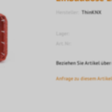
Hersteller:
ThinKNX
Lager:
Art. Nr:
Beziehen Sie Artikel über
Anfrage zu diesem Artikel