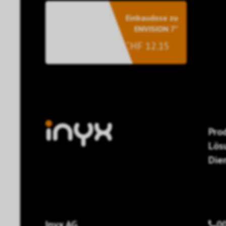
Einbaudose zu
ENVISION 7"
CHF 12.15
Pro
Lös
Die
Inyx AG
00