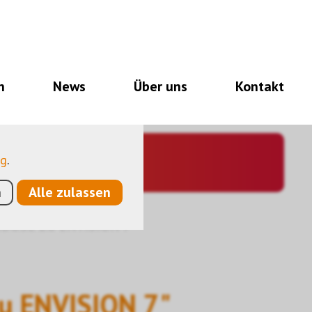
notwendig für den
nalitäten, und noch
n
News
Über uns
Kontakt
so eine Hilfe, unsere
utzen anonymisierte,
ng
.
n
Alle zulassen
DOSE ZU ENVISION 7"
zu ENVISION 7"