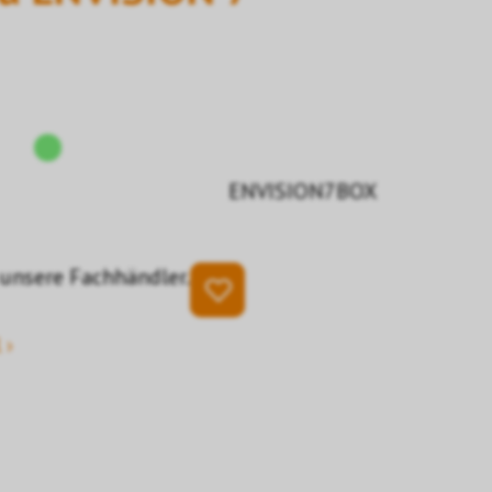
ENVISION7BOX
 unsere Fachhändler.
 ›