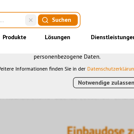
DIESE WEBSITE VERWENDET COOKIES
Suchen
nserer Website verschiedene Cookies: Einige sind 
der Website, andere ermöglichen Ihnen mehr Funktio
Produkte
Lösungen
Dienstleistunge
bei, die Nutzenden besser zu verstehen. Sie sind al
u optimieren. Einige Cookies, sofern zugestimmt, n
personenbezogene Daten.
ör
eitere Informationen finden Sie in der
Datenschutzerkläru
Notwendige zulasse
N
›
VISUALISIERUNG
›
LIZENZEN/ZUBEHÖR
›
EINBAU
Einbaudose 