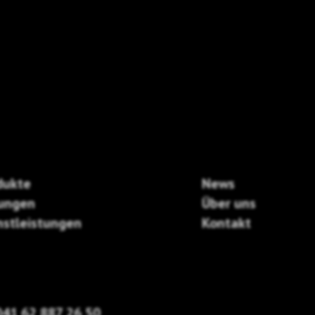
dukte
News
ungen
Über uns
nstleistungen
Kontakt
41 62 887 26 50