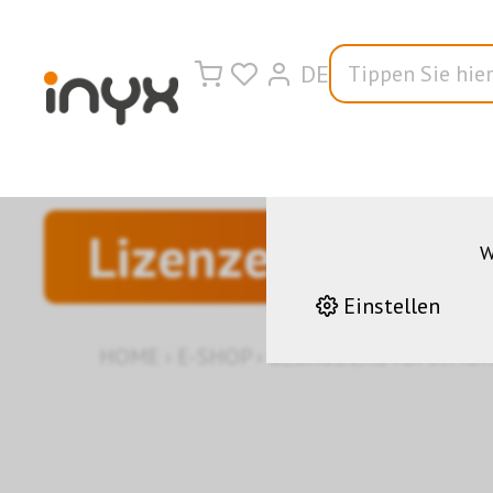
DE
Wir nutzen auf u
korrekten Betrieb 
andere helfen uns da
Leistungen stetig z
Lizenzen/Zubeh
W
Einstellen
HOME
›
E-SHOP
›
GEBÄUDEAUTOMATIO