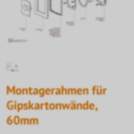
Montagerahmen für
Gipskartonwände,
60mm