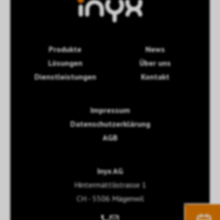
Produkte
News
Lösungen
Über uns
Dienstleistungen
Kontakt
Impressum
Datenschutzerklärung
AGB
Inyx AG
Hintermättlistrasse 1
CH - 5506 Mägenwil