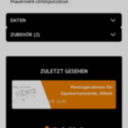
Mauerwerk-Unterputzdose.
DATEN
ZUBEHÖR (2)
ZULETZT GESEHEN
Montagerahmen für
Gipskartonwände, 60mm
CHF 16.85