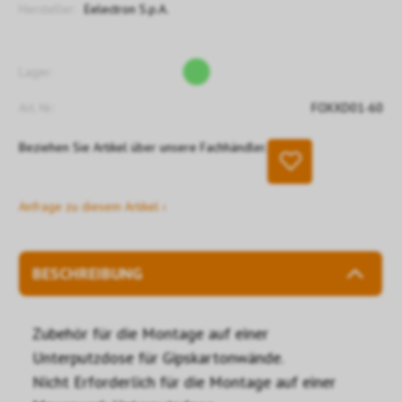
Hersteller:
Eelectron S.p.A.
Lager:
Art. Nr:
FOXXD01-60
Beziehen Sie Artikel über unsere Fachhändler.
Anfrage zu diesem Artikel ›
BESCHREIBUNG
Zubehör für die Montage auf einer
Unterputzdose für Gipskartonwände.
Nicht Erforderlich für die Montage auf einer