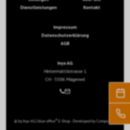
Dienstleistungen
Kontakt
Impressum
Datenschutzerklärung
AGB
Inyx AG
Hintermättlistrasse 1
CH - 5506 Mägenwil
®
© by
Inyx AG
|
blue office
E-Shop - Developed by
CompuTech