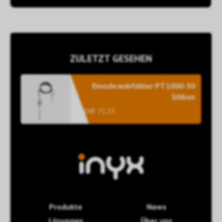
ZULETZT GESEHEN
Einschraubfühler PT1000-50
Silikon
CHF 71.25
Produkte
News
Lösungen
Über uns