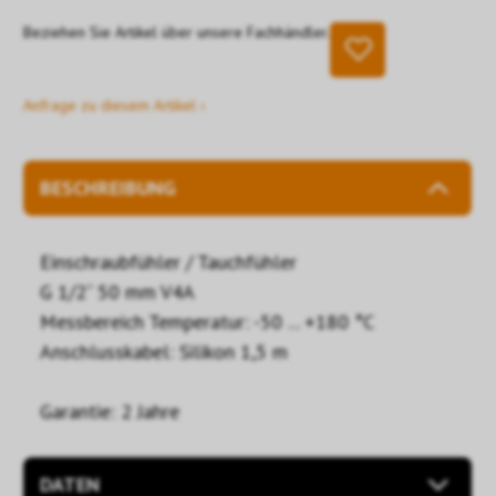
Beziehen Sie Artikel über unsere Fachhändler.
Anfrage zu diesem Artikel ›
BESCHREIBUNG
Einschraubfühler / Tauchfühler
G 1/2“ 50 mm V4A
Messbereich Temperatur: -50 ... +180 °C
Anschlusskabel: Silikon 1,5 m
Garantie: 2 Jahre
DATEN