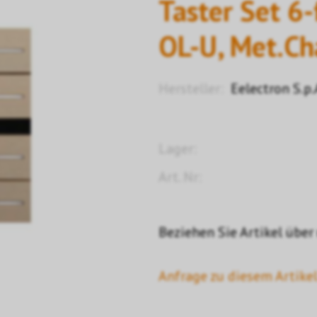
Taster Set 6-
OL-U, Met.C
Hersteller:
Eelectron S.p.
Lager:
Art. Nr:
Beziehen Sie Artikel über
Anfrage zu diesem Artikel