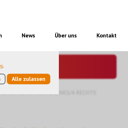
notwendig für den
nalitäten, und noch
n
News
Über uns
Kontakt
so eine Hilfe, unsere
utzen anonymisierte,
ng
.
n
Alle zulassen
ASTER SET 6-FACH 2 LINKS/4 RECHTS