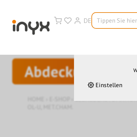
DE
Wir nutzen auf u
korrekten Betrieb 
andere helfen uns da
Leistungen stetig z
Abdeckung
W
Einstellen
HOME
›
E-SHOP
›
GEBÄUDEAUTOMATIO
OL-U, MET.CHAM.