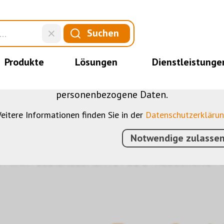
DIESE WEBSITE VERWENDET COOKIES
Suchen
nserer Website verschiedene Cookies: Einige sind 
der Website, andere ermöglichen Ihnen mehr Funktio
Produkte
Lösungen
Dienstleistunge
bei, die Nutzenden besser zu verstehen. Sie sind al
u optimieren. Einige Cookies, sofern zugestimmt, n
personenbezogene Daten.
eitere Informationen finden Sie in der
Datenschutzerkläru
Notwendige zulasse
N
›
KNX
›
BEDIENELEMENTE
›
OL-U
›
ABDECKUNG
›
T