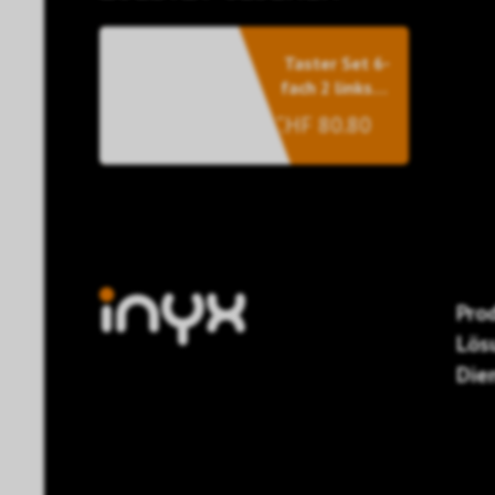
Taster Set 6-
fach 2 links/4
rechts OL-U,
CHF 80.80
Met.Cham.
Pro
Lös
Die