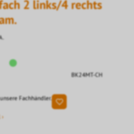
fach 2 links/4 rechts
ham.
A.
BK24MT-CH
 unsere Fachhändler.
 ›