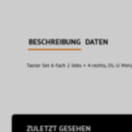
BESCHREIBUNG
DATEN
Taster Set 6-fach 2 links + 4 rechts, OL-U Me
ZULETZT GESEHEN