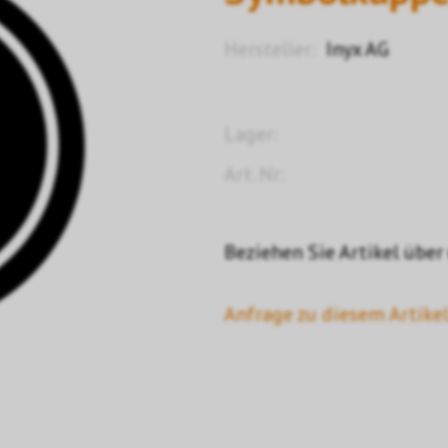
Hersteller:
Inyx AG
Lager:
Art. Nr:
Beziehen Sie Artikel über
Anfrage zu diesem Artikel