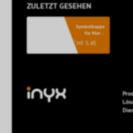
ZULETZT GESEHEN
Symbolkappe
für Maru-
Taster
CHF 5.45
Pro
Lös
Die