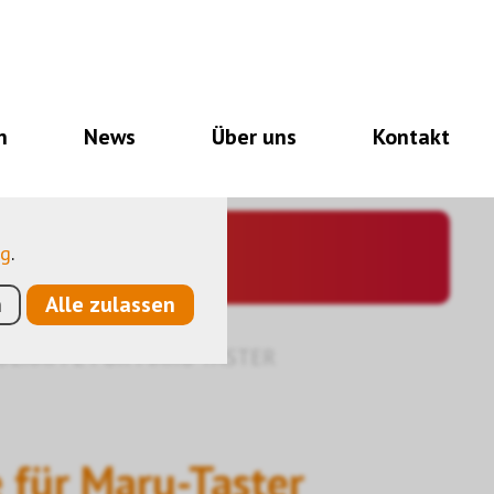
notwendig für den
nalitäten, und noch
n
News
Über uns
Kontakt
so eine Hilfe, unsere
utzen anonymisierte,
ng
.
n
Alle zulassen
OLKAPPE FÜR MARU-TASTER
für Maru-Taster