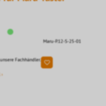
Maru-P.12-S-25-01
 unsere Fachhändler.
 ›