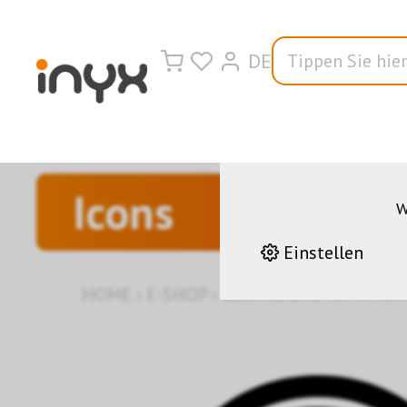
DE
Wir nutzen auf u
korrekten Betrieb 
andere helfen uns da
Leistungen stetig z
Icons
W
Einstellen
HOME
›
E-SHOP
›
GEBÄUDEAUTOMATIO