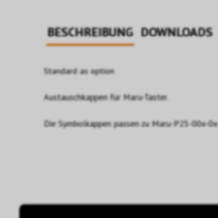
BESCHREIBUNG
DOWNLOADS
Standard as option
Austauschkappen für Maru-Taster.
Die Symbolkappen passen zu Maru-P25-00x-0x 