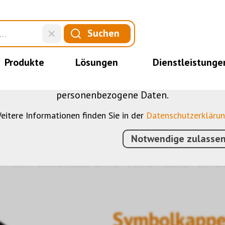
DIESE WEBSITE VERWENDET COOKIES
Suchen
nserer Website verschiedene Cookies: Einige sind 
der Website, andere ermöglichen Ihnen mehr Funktio
Produkte
Lösungen
Dienstleistunge
bei, die Nutzenden besser zu verstehen. Sie sind al
u optimieren. Einige Cookies, sofern zugestimmt, n
personenbezogene Daten.
eitere Informationen finden Sie in der
Datenschutzerkläru
Notwendige zulasse
N
›
KNX
›
BEDIENELEMENTE
›
MARU
›
ICONS
›
SYMB
Symbolkappe 