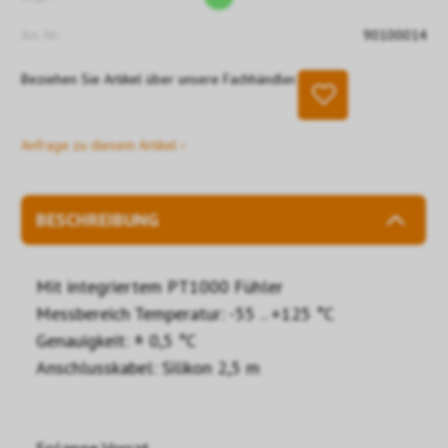
Art. Nr:
90100014
Beziehen Sie Artikel über unsere Fachhändler.
Anfrage zu diesem Artikel ›
BESCHREIBUNG
Mit integriertem PT1000 Fühler
Messbereich Temperatur: -55 .. +125 °C
Genauigkeit: ± 0,5 °C
Anschlusskabel: Silikon 2,5 m