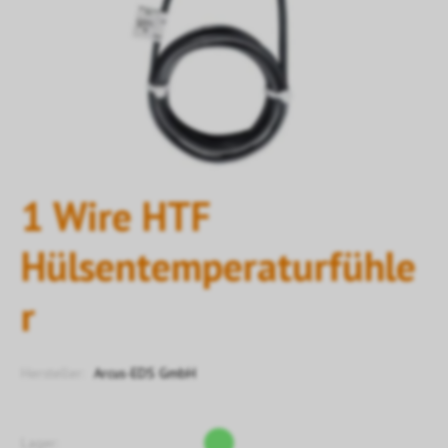
1 Wire HTF
Hülsentemperaturfühle
r
Hersteller:
Arcus-EDS GmbH
Lager: