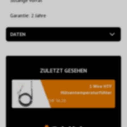
Solange Vorrat
Garantie: 2 Jahre
DATEN
ZULETZT GESEHEN
1 Wire HTF
Hülsentemperaturfühler
CHF 56.20