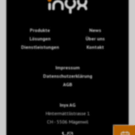
Produkte
News
Lösungen
Über uns
Dienstleistungen
Kontakt
Impressum
Datenschutzerklärung
AGB
Inyx AG
Hintermättlistrasse 1
CH - 5506 Mägenwil