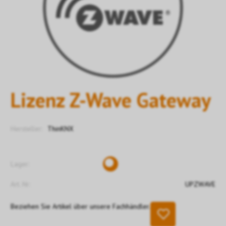
Lizenz Z-Wave Gateway
Hersteller:
ThinKNX
Lager:
Art. Nr:
UPZWAVE
Beziehen Sie Artikel über unsere Fachhändler.