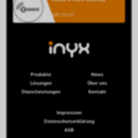
CHF 255.05
Produkte
News
Lösungen
Über uns
Dienstleistungen
Kontakt
Impressum
Datenschutzerklärung
AGB