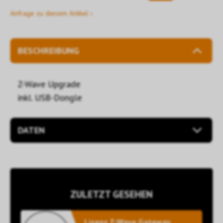
Anfrage zu diesem Artikel ›
BESCHREIBUNG
Z-Wave Upgrade
inkl. USB-Dongle
DATEN
ZULETZT GESEHEN
Lizenz Z-Wave Gateway