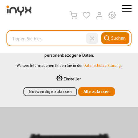
DIESE WEBSITE VERWENDET COOKIES
Wir nutzen auf unserer Website verschiedene Cookies: Einige
sind notwendig für den korrekten Betrieb der Website, andere
ermöglichen Ihnen mehr Funktionalitäten, und noch andere
Suchen
helfen uns dabei, die Nutzenden besser zu verstehen. Sie sind
also eine Hilfe, unsere Leistungen stetig zu optimieren. Einige
Cookies, sofern zugestimmt, nutzen anonymisierte,
personenbezogene Daten.
Lizenzen/Zubehör
Weitere Informationen finden Sie in der
Datenschutzerklärung
.
Einstellen
HOME
›
E-SHOP
›
GEBÄUDEAUTOMATION
›
VISUALISIERUNG
›
LIZENZEN/ZUBEHÖR
Notwendige zulassen
›
CONTROLMINI / CONTROL 12 AUFPUTZ-
Alle zulassen
FLAT-RAHMEN