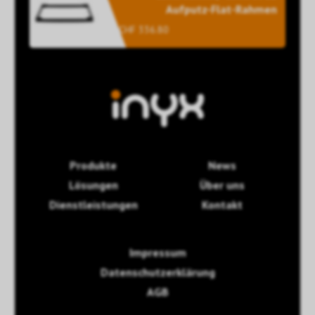
Aufputz-Flat-Rahmen
CHF 336.80
Produkte
News
Lösungen
Über uns
Dienstleistungen
Kontakt
Impressum
Datenschutzerklärung
AGB