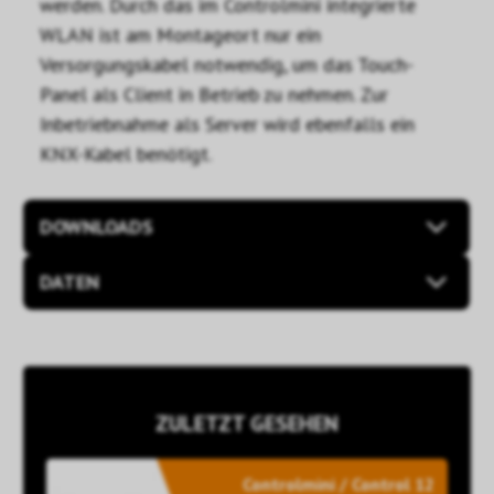
werden. Durch das im Controlmini integrierte
WLAN ist am Montageort nur ein
Versorgungskabel notwendig, um das Touch-
Panel als Client in Betrieb zu nehmen. Zur
Inbetriebnahme als Server wird ebenfalls ein
KNX-Kabel benötigt.
DOWNLOADS
DATEN
ZULETZT GESEHEN
Controlmini / Control 12