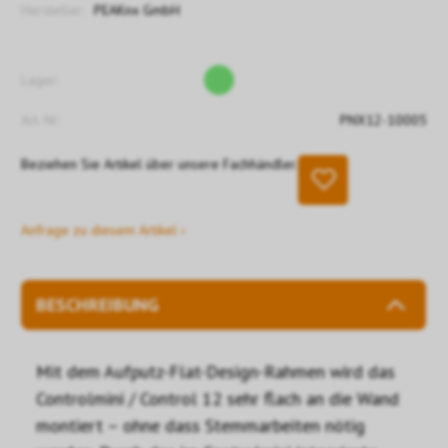
Hersteller:
PEAKnx GmbH
Lager:
Art. Nr:
PNX12-10005
Beziehen Sie Artikel über unsere Fachhändler.
Anfrage zu diesem Artikel ›
BESCHREIBUNG
Mit dem Aufputz-Flat-Design-Rahmen wird das
Controlmini / Control 12 sehr flach an die Wand
montiert – ohne dass Stemmarbeiten nötig