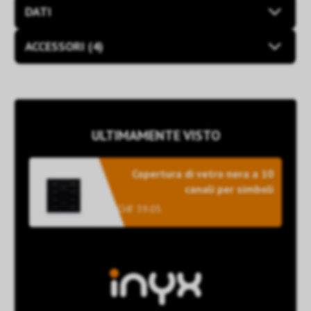
DATI
ACCESSORI (4)
ULTIMAMENTE VISTO
Copertura di vetro nera a 10
canali per simboli
CHF 39.05