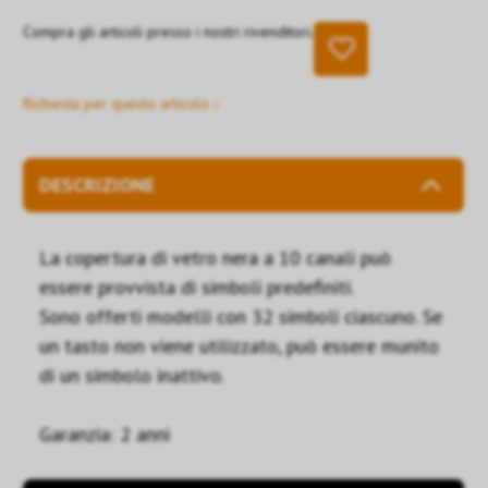
Compra gli articoli presso i nostri rivenditori.
Richiesta per questo articolo ›
DESCRIZIONE
La copertura di vetro nera a 10 canali può
essere provvista di simboli predefiniti.
Sono offerti modelli con 32 simboli ciascuno. Se
un tasto non viene utilizzato, può essere munito
di un simbolo inattivo.
Garanzia: 2 anni