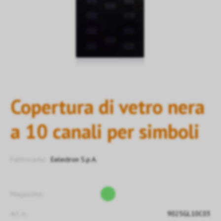
Copertura di vetro nera
a 10 canali per simboli
Fabbricante:
Eelectron S.p.A.
Magazzino:
Art. n.:
9025GL10C03