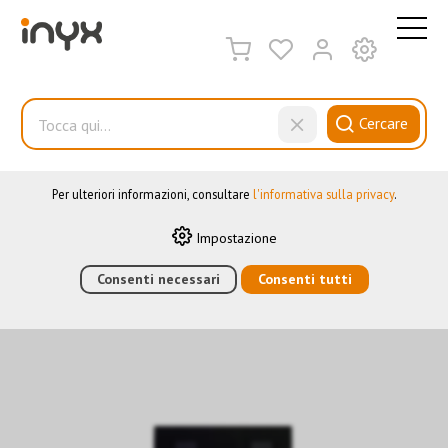
QUESTO SITO WEB UTILIZZA I COOKIE
Sul nostro sito web utilizziamo diversi cookie: alcuni sono
necessari per il corretto funzionamento del sito, altri consentono
di utilizzare più funzionalità, altri ancora ci aiutano a
Cercare
comprendere meglio i nostri utenti. Ci aiutano quindi a
ottimizzare costantemente i nostri servizi. Alcuni cookie, se
acconsentiti, utilizzano dati personali anonimi.
Telaio
Per ulteriori informazioni, consultare
l'informativa sulla privacy
.
Impostazione
HOME
›
E-SHOP
Consenti necessari
›
AUTOMAZIONE DEGLI EDIFICI
Consenti tutti
›
KNX
›
ELEMENTI
DI CONTROLLO
›
9025
›
TELAIO
›
COPERTURA DI VETRO NERA A
10 CANALI PER SIMBOLI