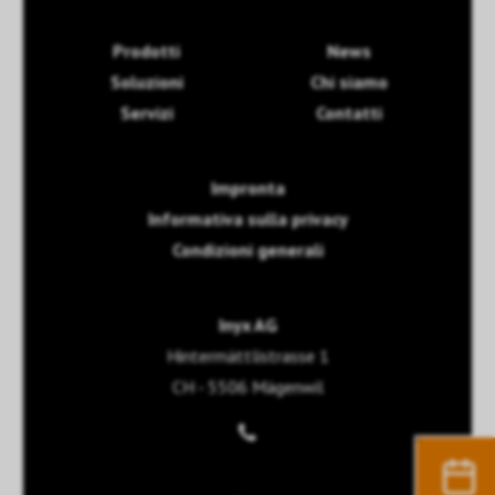
Prodotti
News
Soluzioni
Chi siamo
Servizi
Contatti
Impronta
Informativa sulla privacy
Condizioni generali
Inyx AG
Hintermättlistrasse 1
CH - 5506 Mägenwil