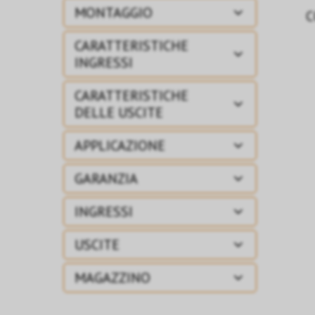
MONTAGGIO
C
CARATTERISTICHE
INGRESSI
CARATTERISTICHE
DELLE USCITE
APPLICAZIONE
GARANZIA
INGRESSI
USCITE
MAGAZZINO