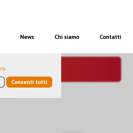
i per il corretto
à, altri ancora ci
News
Chi siamo
Contatti
a ottimizzare
ano dati personali
acy
.
Consenti tutti
ZIONE