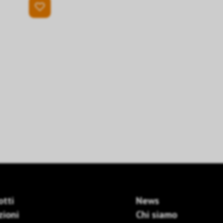
otti
News
zioni
Chi siamo