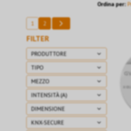
Ordina per:
P
1
2
FILTER
PRODUTTORE
TIPO
MEZZO
INTENSITÀ (A)
DIMENSIONE
KNX-SECURE