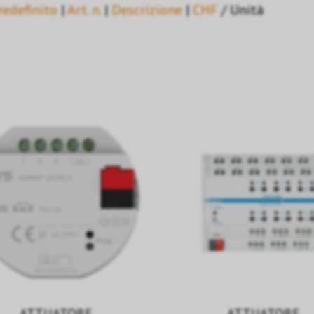
redefinito
|
Art. n.
|
Descrizione
|
CHF
/ Unità