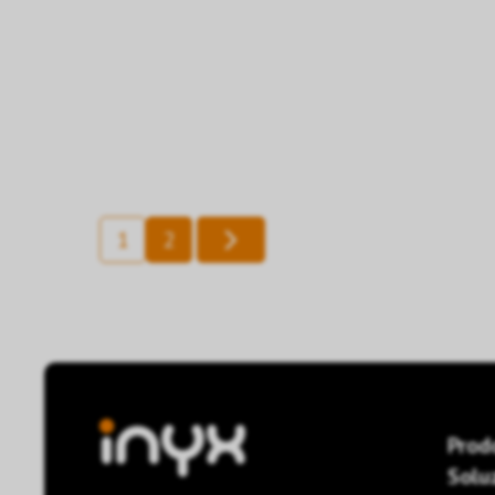
1
2
Prod
Solu