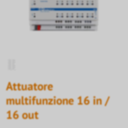
Attuatore
multifunzione 16 in /
16 out