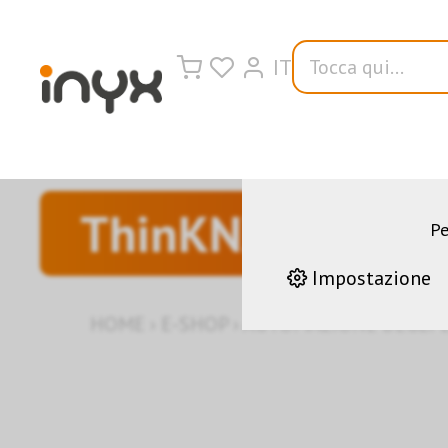
IT
Sul nostro sito 
funzionamento del
aiutano a co
costantemente i n
ThinKNX
Pe
Impostazione
HOME
›
E-SHOP
›
AUTOMAZIONE DEGLI E