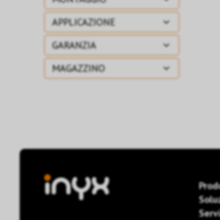
APPLICAZIONE
GARANZIA
MAGAZZINO
Prod
Solu
Servi