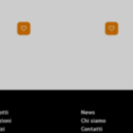
otti
News
zioni
Chi siamo
zi
Contatti