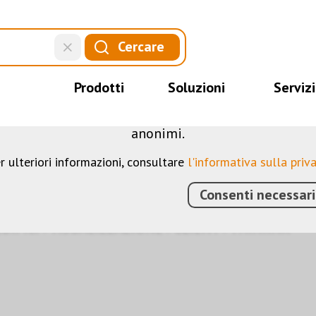
QUESTO SITO WEB UTILIZZA I COOKIE
Cercare
web utilizziamo diversi cookie: alcuni sono necessar
 sito, altri consentono di utilizzare più funzionalit
Prodotti
Soluzioni
Servizi
mprendere meglio i nostri utenti. Ci aiutano quindi 
ostri servizi. Alcuni cookie, se acconsentiti, utilizz
anonimi.
r ulteriori informazioni, consultare
l'informativa sulla priv
Consenti necessari
DIFICI
›
VISUALIZZAZIONE
›
CLIENT
›
THINKNX