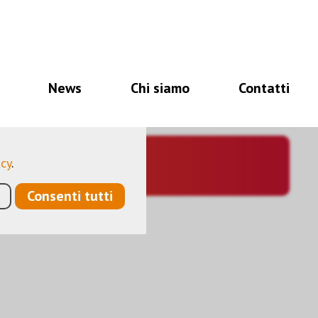
i per il corretto
à, altri ancora ci
News
Chi siamo
Contatti
a ottimizzare
ano dati personali
acy
.
Consenti tutti