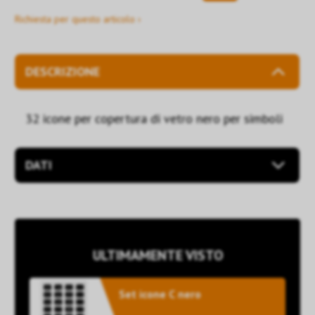
Richiesta per questo articolo ›
DESCRIZIONE
32 icone per copertura di vetro nero per simboli
DATI
ULTIMAMENTE VISTO
Set icone C nero