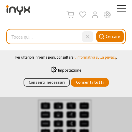
QUESTO SITO WEB UTILIZZA I COOKIE
Sul nostro sito web utilizziamo diversi cookie: alcuni sono
necessari per il corretto funzionamento del sito, altri consentono
di utilizzare più funzionalità, altri ancora ci aiutano a
Cercare
comprendere meglio i nostri utenti. Ci aiutano quindi a
ottimizzare costantemente i nostri servizi. Alcuni cookie, se
acconsentiti, utilizzano dati personali anonimi.
Icone
Per ulteriori informazioni, consultare
l'informativa sulla privacy
.
Impostazione
HOME
›
E-SHOP
Consenti necessari
›
AUTOMAZIONE DEGLI EDIFICI
Consenti tutti
›
KNX
›
ELEMENTI
DI CONTROLLO
›
9025
›
ICONE
›
SET ICONE C NERO