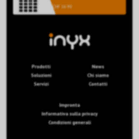
CHF 16.90
Prodotti
News
Soluzioni
Chi siamo
Servizi
Contatti
Impronta
Informativa sulla privacy
Condizioni generali