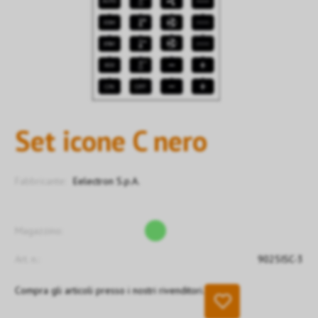
Set icone C nero
Fabbricante:
Eelectron S.p.A.
Magazzino:
Art. n.:
9025ISC-3
Compra gli articoli presso i nostri rivenditori.