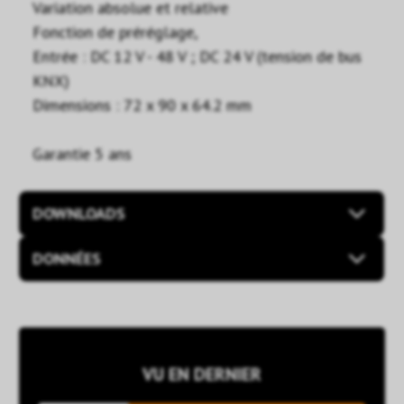
Variation absolue et relative
Fonction de préréglage,
Entrée : DC 12 V - 48 V ; DC 24 V (tension de bus
KNX)
Dimensions : 72 x 90 x 64.2 mm
Garantie 5 ans
DOWNLOADS
DONNÉES
VU EN DERNIER