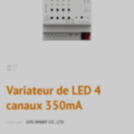
Variateur de LED 4
canaux 350mA
Fabricant:
GVS SMART CO., LTD.