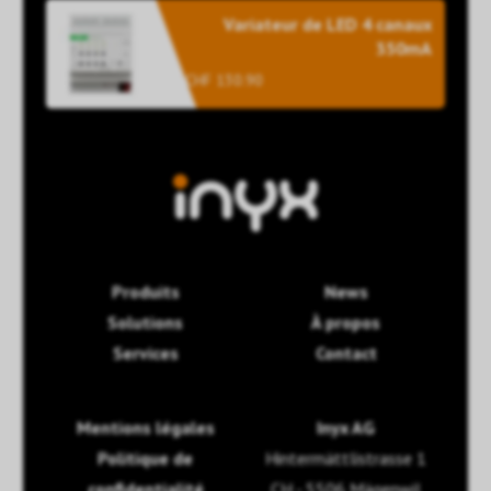
Variateur de LED 4 canaux
350mA
CHF 130.90
Produits
News
Solutions
À propos
Services
Contact
Mentions légales
Inyx AG
Politique de
Hintermättlistrasse 1
confidentialité
CH - 5506 Mägenwil