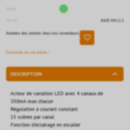
Stock:
Art. N°:
KA/D 04.L1.1
Achetez des articles chez nos revendeurs.
Demande de cet article ›
DESCRIPTION
Acteur de variation LED avec 4 canaux de
350mA max chacun
Régulation à courant constant
15 scènes par canal
Fonction d'éclairage en escalier