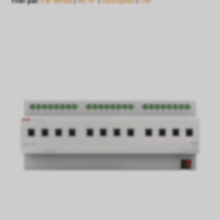
Trier par:
Par défaut
|
Art. N°
|
Description
|
CHF