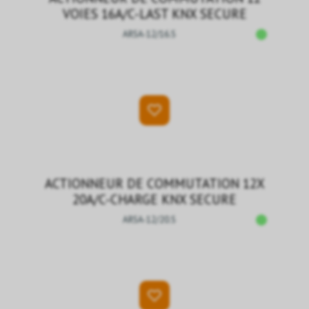
VOIES 16A/C-LAST KNX SECURE
ARSA-12/16.S
ACTIONNEUR DE COMMUTATION 12X
20A/C-CHARGE KNX SECURE
ARSA-12/20.S