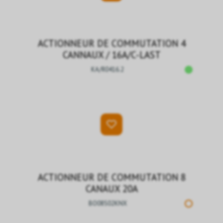
ACTIONNEUR DE COMMUTATION 4
CANNAUX / 16A/C-LAST
KA/R0416.2
ACTIONNEUR DE COMMUTATION 8
CANAUX 20A
BO08S02KNX