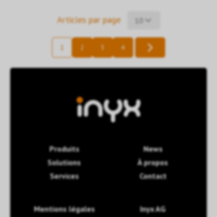
Articles par page
10
1
2
3
4
Produits
News
Solutions
À propos
Services
Contact
Mentions légales
Inyx AG