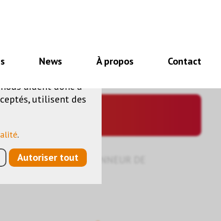
nécessaires au bon
es
News
À propos
Contact
e de fonctionnalités
s nous aident donc à
ceptés, utilisent des
alité
.
Autoriser tout
 COMMUTATION
›
ACTIONNEUR DE