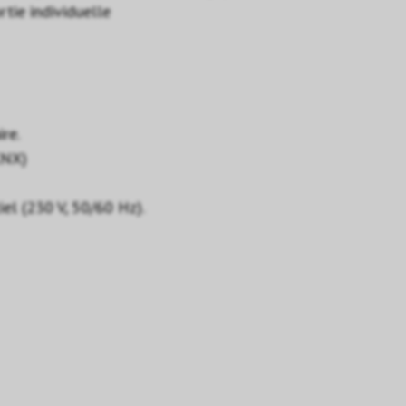
tie individuelle
re.
KNX)
iel (230 V, 50/60 Hz).