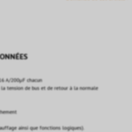
ONNÉES
 16 A/200µF chacun
 la tension de bus et de retour à la normale
nchement
auffage ainsi que fonctions logiques).