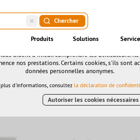
CE SITE UTILISE DES COOKIES
Chercher
.
fférents cookies sur notre site web : certains sont 
Produits
Solutions
Servic
ite, d'autres vous permettent d'accéder à davantag
nous aident à mieux comprendre les utilisateurs. Il
nce nos prestations. Certains cookies, s'ils sont ac
commutation
données personnelles anonymes.
 plus d'informations, consultez
la déclaration de confidenti
Autoriser les cookies nécessaires
IMENTS
›
KNX
›
ACTIONNEURS
›
ACTIONNEURS DE
T 4 CANNAUX / 16A/C-LAST