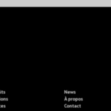
its
News
ions
À propos
ces
Contact