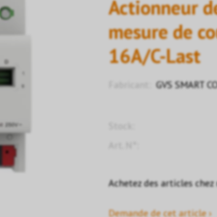
Actionneur d
mesure de co
16A/C-Last
Fabricant:
GVS SMART CO.
Stock:
Art. N°:
Achetez des articles chez
Demande de cet article ›