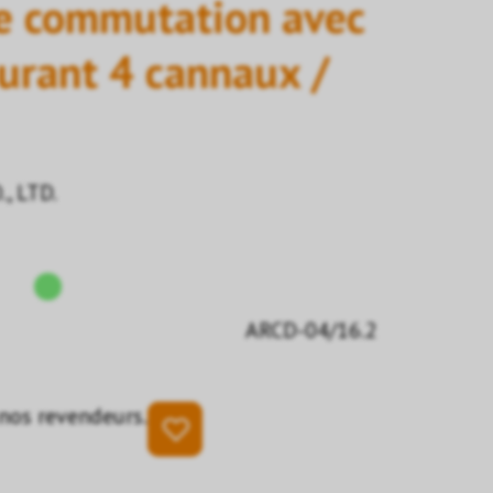
e commutation avec
urant 4 cannaux /
, LTD.
ARCD-04/16.2
 nos revendeurs.