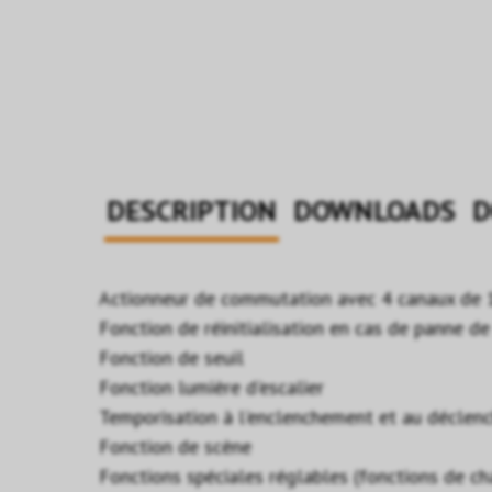
DESCRIPTION
DOWNLOADS
D
Actionneur de commutation avec 4 canaux de
Fonction de réinitialisation en cas de panne de
Fonction de seuil
Fonction lumière d'escalier
Temporisation à l'enclenchement et au décle
Fonction de scène
Fonctions spéciales réglables (fonctions de ch