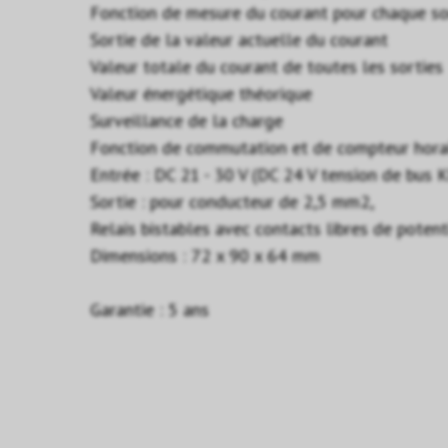
Fonction de mesure du courant pour chaque sor
Sortie de la valeur actuelle du courant
Valeur totale du courant de toutes les sorties
Valeur énergétique théorique
Surveillance de la charge
Fonction de commutation et de compteur horai
Entrée : DC 21 - 30 V (DC 24 V tension de bus 
Sortie : pour conducteur de 2,5 mm2,
Relais bistables avec contacts libres de potent
Dimensions : 72 x 90 x 64 mm
Garantie : 5 ans