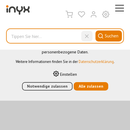
DIESE WEBSITE VERWENDET COOKIES
Wir nutzen auf unserer Website verschiedene Cookies: Einige
sind notwendig für den korrekten Betrieb der Website, andere
ermöglichen Ihnen mehr Funktionalitäten, und noch andere
Suchen
helfen uns dabei, die Nutzenden besser zu verstehen. Sie sind
also eine Hilfe, unsere Leistungen stetig zu optimieren. Einige
Cookies, sofern zugestimmt, nutzen anonymisierte,
personenbezogene Daten.
Weitere Informationen finden Sie in der
Datenschutzerklärung
.
Einstellen
Notwendige zulassen
Alle zulassen