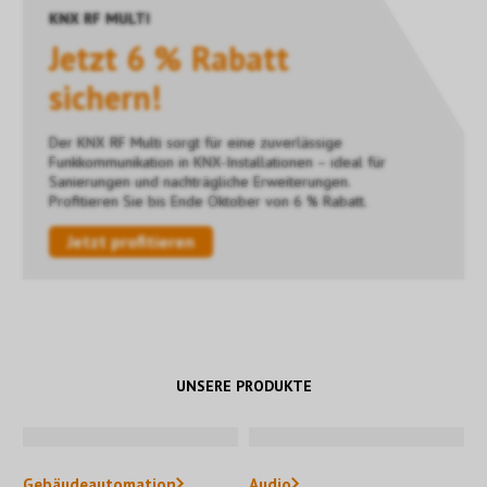
KNX RF MULTI
Jetzt 6 % Rabatt
sichern!
Der KNX RF Multi sorgt für eine zuverlässige
Funkkommunikation in KNX-Installationen – ideal für
Sanierungen und nachträgliche Erweiterungen.
Profitieren Sie bis Ende Oktober von 6 % Rabatt.
Jetzt profitieren
UNSERE PRODUKTE
Gebäudeautomation
Audio