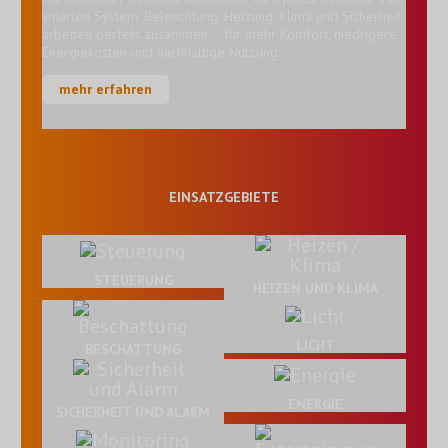
smarten System. Beleuchtung, Heizung, Klima und Sicherheit
arbeiten perfekt zusammen – für mehr Komfort, niedrigere
Energiekosten und nachhaltige Nutzung.
mehr erfahren
EINSATZGEBIETE
STEUERUNG
HEIZEN UND KLIMA
LICHT
BESCHATTUNG
ENERGIE
SICHERHEIT UND ALARM