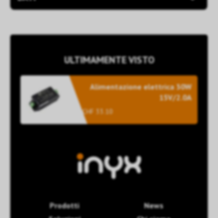
ULTIMAMENTE VISTO
Alimentazione elettrica 30W
15V/2.0A
CHF 33.10
Prodotti
News