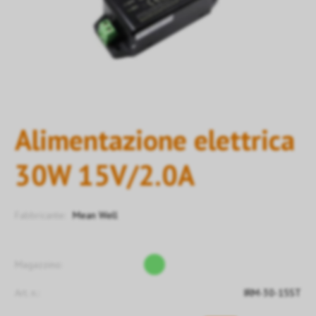
Alimentazione elettrica
30W 15V/2.0A
Fabbricante:
Mean Well
Magazzino:
Art. n.:
IRM-30-15ST