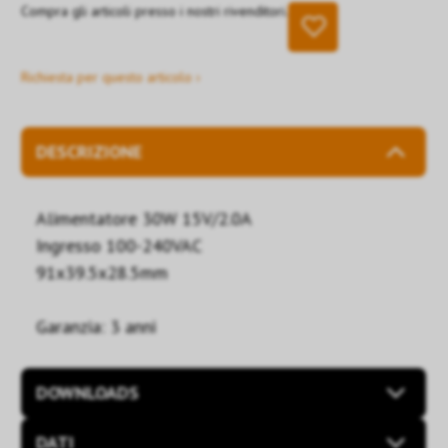
Compra gli articoli presso i nostri rivenditori.
Richiesta per questo articolo ›
DESCRIZIONE
Alimentatore 30W 15V/2.0A
Ingresso 100-240VAC
91x39.5x28.5mm
Garanzia: 3 anni
DOWNLOADS
DATI