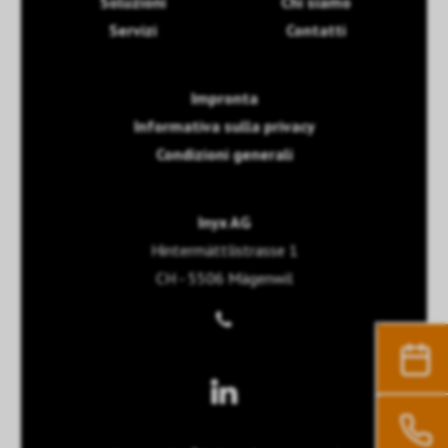
Soluzioni
Chi siamo
Servizi
Contatti
Impronta
Informativa sulla privacy
Condizioni generali
Inyx AG
Hintermättlistrasse 1
CH - 5506 Mägenwil