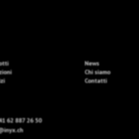
otti
News
zioni
Chi siamo
zi
Contatti
41 62 887 26 50
@inyx.ch