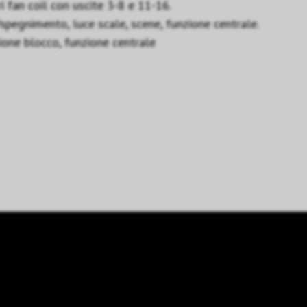
i fan coil con uscite 3-8 e 11-16.
spegnimento, luce scale, scene, funzione centrale.
ione blocco, funzione centrale