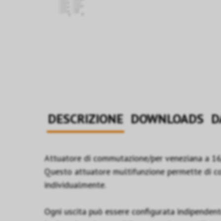
DESCRIZIONE
DOWNLOADS
D
Attuatore di commutazione/per veneziana a 1
Questo attuatore multifunzione permette di colle
individualmente.
Ogni uscita può essere configurata indipendent