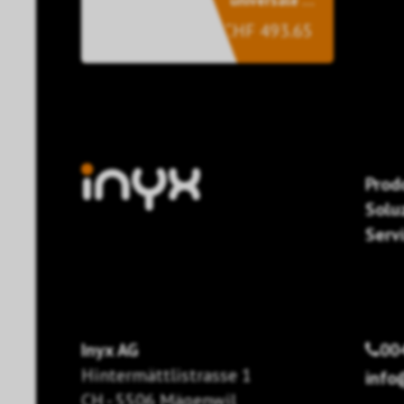
universale 16
canali
CHF 493.65
Prod
Solu
Servi
Inyx AG
00
Hintermättlistrasse 1
info
CH - 5506 Mägenwil