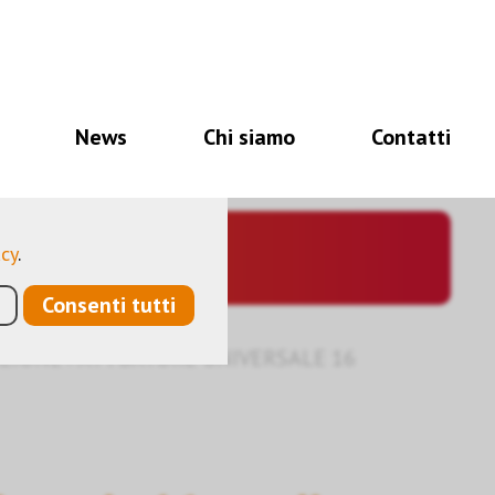
i per il corretto
à, altri ancora ci
News
Chi siamo
Contatti
a ottimizzare
ano dati personali
acy
.
Consenti tutti
ZIONE
›
ATTUATORE UNIVERSALE 16