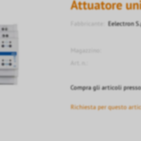
Attuatore uni
Fabbricante:
Eelectron S.
Magazzino:
Art. n.:
Compra gli articoli presso 
Richiesta per questo artic