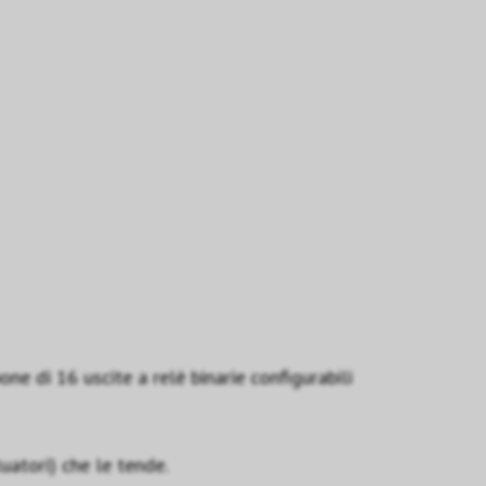
ne di 16 uscite a relè binarie configurabili
atori) che le tende.