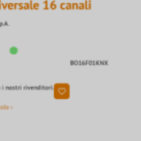
versale 16 canali
p.A.
BO16F01KNX
i nostri rivenditori.
olo ›