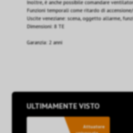
Inoltre, è anche possibile comandare ventilator
Funzioni temporali come ritardo di accensione/
Uscite veneziane: scena, oggetto allarme, funz
Dimensioni: 8 TE
Garanzia: 2 anni
ULTIMAMENTE VISTO
Attuatore