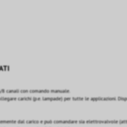
ATI
6/8 canali con comando manuale.
gare carichi (p.e. lampade) per tutte le applicazioni. Dispo
emente dal carico e può comandare sia elettrovalvole (attu