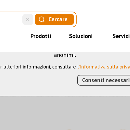
QUESTO SITO WEB UTILIZZA I COOKIE
Cercare
web utilizziamo diversi cookie: alcuni sono necessar
 sito, altri consentono di utilizzare più funzionalit
Prodotti
Soluzioni
Servizi
mprendere meglio i nostri utenti. Ci aiutano quindi 
ostri servizi. Alcuni cookie, se acconsentiti, utilizz
anonimi.
r ulteriori informazioni, consultare
l'informativa sulla priv
Consenti necessari
DIFICI
›
KNX
›
SENSORI
›
TECNOLOGIA DI MISURA
›