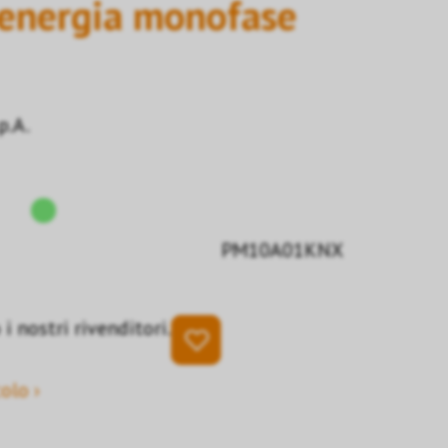
 energia monofase
p.A.
PM10A01KNX
i nostri rivenditori.
olo ›