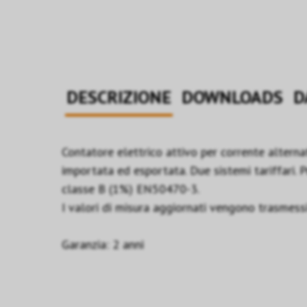
DESCRIZIONE
DOWNLOADS
D
Contatore elettrico attivo per corrente altern
importata ed esportata. Due sistemi tariffari. P
classe B (1%) EN50470-3.
I valori di misura aggiornati vengono trasmessi
Garanzia: 2 anni