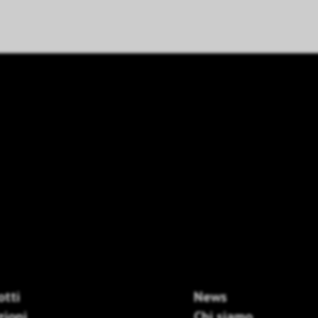
otti
News
zioni
Chi siamo