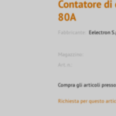
Contatore di
80A
Fabbricante:
Eelectron S.
Magazzino:
Art. n.:
Compra gli articoli presso 
Richiesta per questo artic