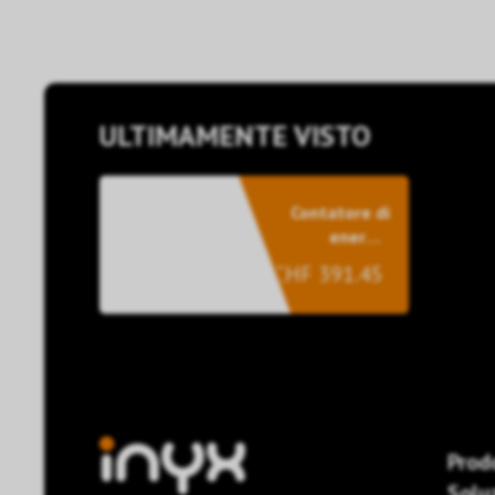
ULTIMAMENTE VISTO
Contatore di
energia
monofase
CHF 391.45
80A
Prod
Solu