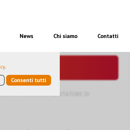
i per il corretto
à, altri ancora ci
News
Chi siamo
Contatti
a ottimizzare
ano dati personali
acy
.
Consenti tutti
SMART METERING
›
CONTATORE DI