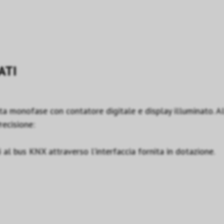
ATI
ata monofase con contatore digitale e display illuminato. A
recisione:
 al bus KNX attraverso l’interfaccia fornita in dotazione.