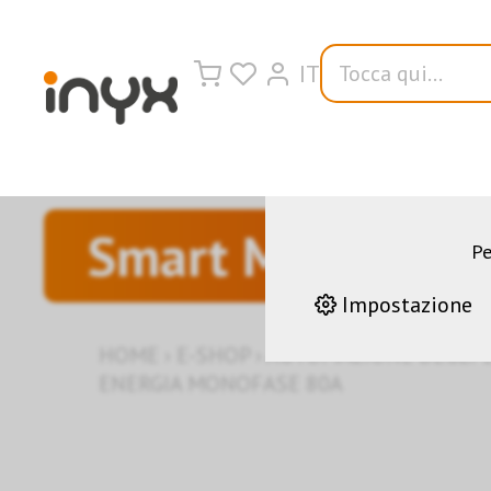
IT
Sul nostro sito 
funzionamento del
aiutano a co
costantemente i n
Smart Metering
Pe
Impostazione
HOME
›
E-SHOP
›
AUTOMAZIONE DEGLI E
ENERGIA MONOFASE 80A