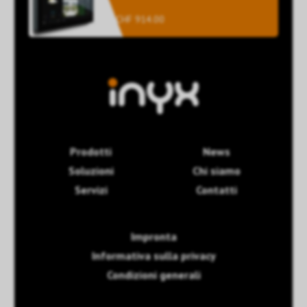
CHF 914.00
Prodotti
News
Soluzioni
Chi siamo
Servizi
Contatti
Impronta
Informativa sulla privacy
Condizioni generali