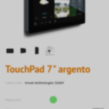
TouchPad 7" argento
Fabbricante:
trivum technologies GmbH
Magazzino: