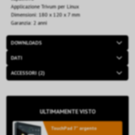
Applicazione Trivum per Linux
Dimensioni: 180 x 120 x 7 mm
Garanzia: 2 anni
DOWNLOADS
DATI
ACCESSORI (2)
ULTIMAMENTE VISTO
TouchPad 7" argento