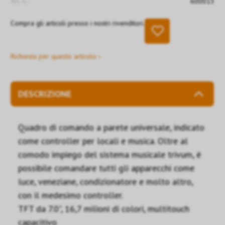
Art. n.:
600013
Compra gli articoli presso i nostri rivenditori.
Richiesta per questo articolo ›
DESCRIZIONE
Quadro di comando a parete universale, indicato
come controller per locali e musica. Oltre al
comodo impiego del sistema musicale trivum, è
possibile comandare tutti gli apparecchi come
luce, veneziane, condizionatore e molto altro,
con il medesimo controller.
TFT da 7.0", 16,7 milioni di colori, multitouch
capacitivo