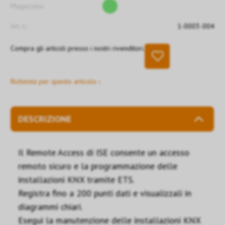
Magazzino:
Art. n.:
1-0003-004
Compra gli articoli presso i nostri rivenditori.
Richiesta per questo articolo ›
DESCRIZIONE
Il Remote Access di ISE consente un accesso
remoto sicuro e la programmazione delle
installazioni KNX tramite ETS.
Registra fino a 200 punti dati e visualizzali in
diagrammi chiari.
Esegui la manutenzione delle installazioni KNX