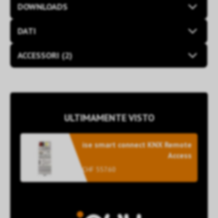
DOWNLOADS
DATI
ACCESSORI (2)
ULTIMAMENTE VISTO
ise smart connect KNX Remote
Access
CHF 557.60