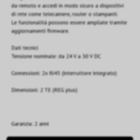
da remoto e accedi in modo sicuro a dispositivi
di rete come telecamere, router o stampanti.
Le funzionalità possono essere ampliate tramite
aggiornamenti firmware.
Dati tecnici
Tensione nominale: da 24 V a 30 V DC
Connessioni: 2x RJ45 (interruttore integrato)
Dimensioni: 2 TE (REG plus)
Garanzia: 2 anni