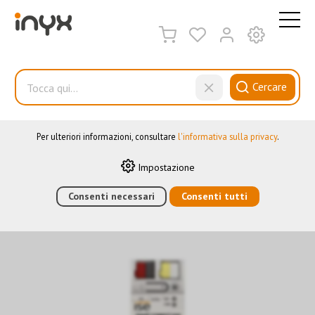
QUESTO SITO WEB UTILIZZA I COOKIE
Sul nostro sito web utilizziamo diversi cookie: alcuni sono
necessari per il corretto funzionamento del sito, altri consentono
di utilizzare più funzionalità, altri ancora ci aiutano a
Cercare
comprendere meglio i nostri utenti. Ci aiutano quindi a
ottimizzare costantemente i nostri servizi. Alcuni cookie, se
acconsentiti, utilizzano dati personali anonimi.
Interfacce
Per ulteriori informazioni, consultare
l'informativa sulla privacy
.
Impostazione
HOME
›
E-SHOP
Consenti necessari
›
AUTOMAZIONE DEGLI EDIFICI
Consenti tutti
›
KNX
›
SENSORI
›
INTERFACCE
›
ISE SMART CONNECT KNX REMOTE ACCESS