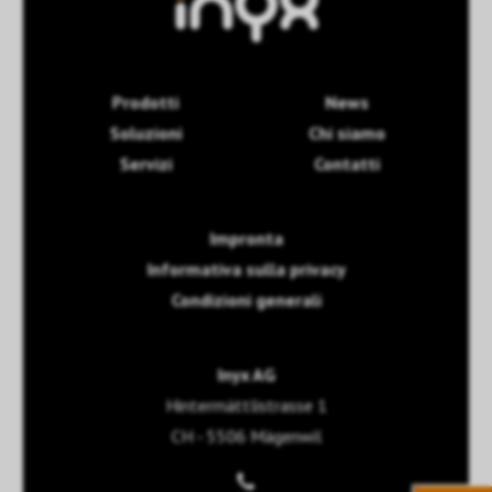
Prodotti
News
Soluzioni
Chi siamo
Servizi
Contatti
Impronta
Informativa sulla privacy
Condizioni generali
Inyx AG
Hintermättlistrasse 1
CH - 5506 Mägenwil