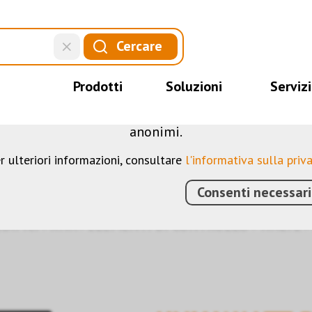
QUESTO SITO WEB UTILIZZA I COOKIE
Cercare
web utilizziamo diversi cookie: alcuni sono necessar
 sito, altri consentono di utilizzare più funzionalit
Prodotti
Soluzioni
Servizi
mprendere meglio i nostri utenti. Ci aiutano quindi 
ostri servizi. Alcuni cookie, se acconsentiti, utilizz
anonimi.
r ulteriori informazioni, consultare
l'informativa sulla priv
Consenti necessari
DIFICI
›
KNX
›
ELEMENTI DI CONTROLLO
›
WALTZ
›