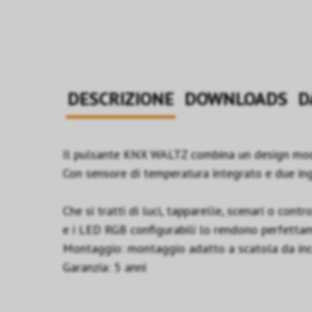
DESCRIZIONE
DOWNLOADS
D
Il pulsante KNX WALTZ combina un design moder
Con sensore di temperatura integrato e due ingr
Che si tratti di luci, tapparelle, scenari o con
e i LED RGB configurabili lo rendono perfettam
Montaggio: montaggio adatto a scatola da inc
Garanzia: 5 anni