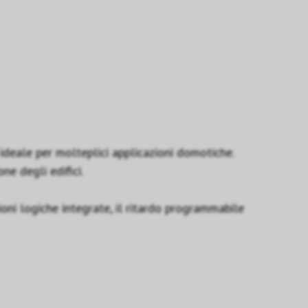
deale per molteplici applicazioni domotiche.
ne degli edifici.
zioni logiche integrate, il ritardo programmabile