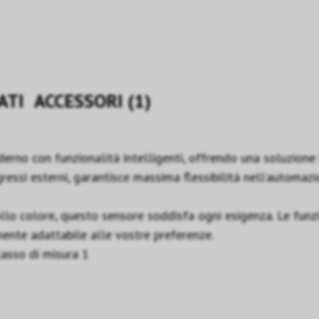
ATI
ACCESSORI (1)
no con funzionalità intelligenti, offrendo una soluzione i
essi esterni, garantisce massima flessibilità nell’automazio
trollo colore, questo sensore soddisfa ogni esigenza. Le fun
ente adattabile alle vostre preferenze.
asso di misura 1