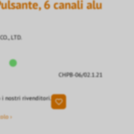
lsante, 6 canali alu
O., LTD.
CHPB-06/02.1.21
i nostri rivenditori.
olo ›