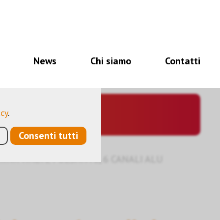
i per il corretto
à, altri ancora ci
News
Chi siamo
Contatti
a ottimizzare
ano dati personali
acy
.
Consenti tutti
KNX WALTZ PULSANTE, 6 CANALI ALU