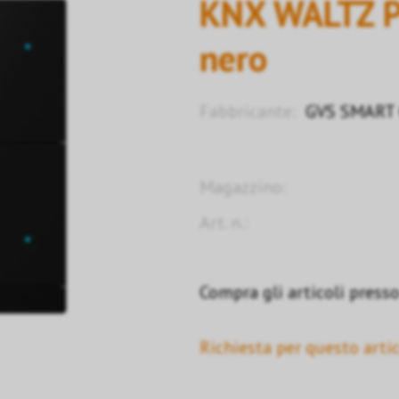
KNX WALTZ Pu
nero
Fabbricante:
GVS SMART C
Magazzino:
Art. n.:
Compra gli articoli presso 
Richiesta per questo artic