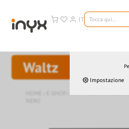
IT
Sul nostro sito 
funzionamento del
aiutano a co
costantemente i n
Waltz
Pe
Impostazione
HOME
›
E-SHOP
›
AUTOMAZIONE DEGLI E
NERO