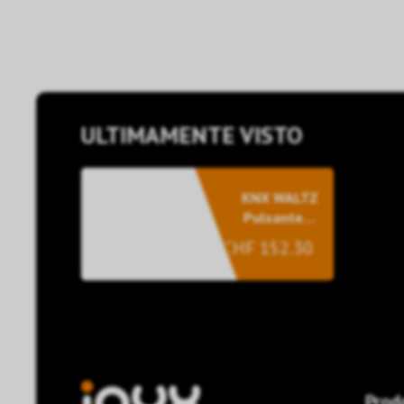
ULTIMAMENTE VISTO
KNX WALTZ
Pulsante, 6
canali alu
CHF 152.30
nero
Prod