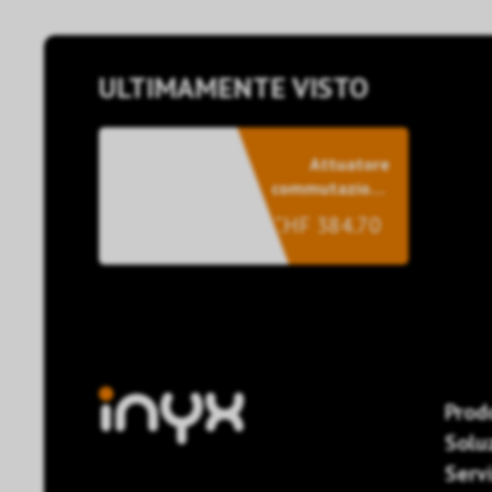
ULTIMAMENTE VISTO
Attuatore
commutazione
Secure, 12
CHF 384.70
canali 16A/C-
Last
Prod
Solu
Servi