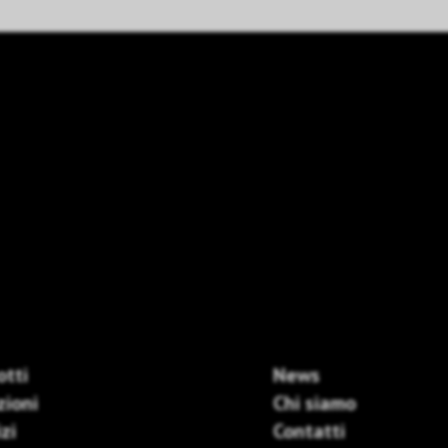
otti
News
zioni
Chi siamo
zi
Contatti