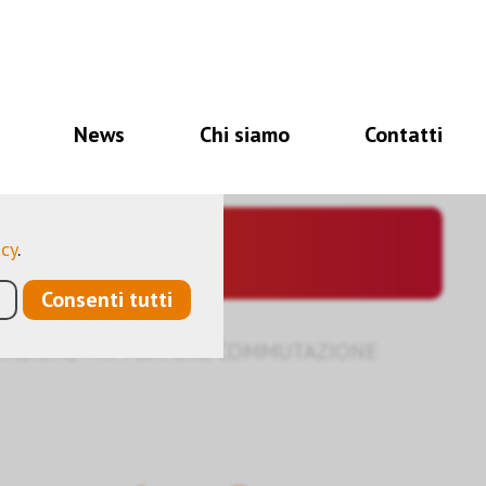
i per il corretto
à, altri ancora ci
News
Chi siamo
Contatti
a ottimizzare
ano dati personali
acy
.
Consenti tutti
TAZIONE
›
ATTUATORE COMMUTAZIONE