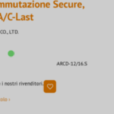
mmutazione Secure,
A/C-Last
O., LTD.
ARCD-12/16.S
i nostri rivenditori.
olo ›