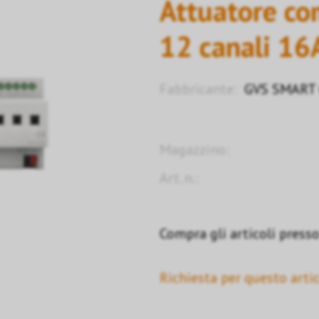
Attuatore co
12 canali 16
Fabbricante:
GVS SMART C
Magazzino:
Art. n.:
Compra gli articoli presso 
Richiesta per questo artic