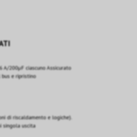
ATI
6 A/200µF ciascuno Assicurato
bus e ripristino
ioni di riscaldamento e logiche).
i singola uscita