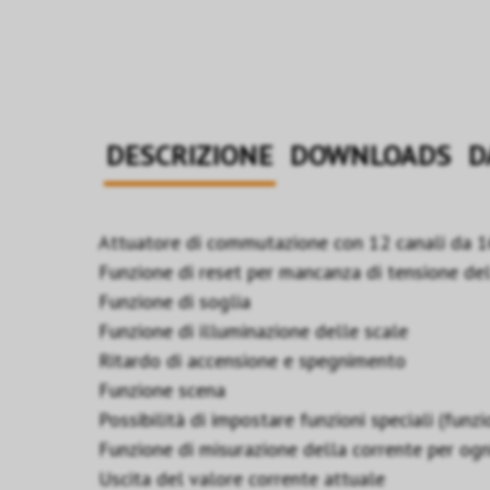
DESCRIZIONE
DOWNLOADS
D
Attuatore di commutazione con 12 canali da 1
Funzione di reset per mancanza di tensione del 
Funzione di soglia
Funzione di illuminazione delle scale
Ritardo di accensione e spegnimento
Funzione scena
Possibilità di impostare funzioni speciali (funz
Funzione di misurazione della corrente per ogn
Uscita del valore corrente attuale