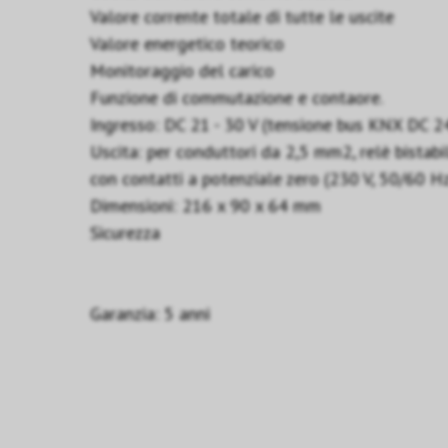
Valore corrente totale di tutte le uscite
Valore energetico teorico
Monitoraggio del carico
Funzione di commutazione e contaore.
Ingresso: DC 21 - 30 V (tensione bus KNX DC 2
Uscita: per conduttori da 2,5 mm2, relè bistabil
con contatti a potenziale zero (230 V, 50/60 H
Dimensioni: 216 x 90 x 64 mm
Sicurezza
Garanzia: 5 anni