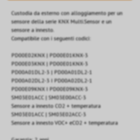
Custodia da esterno con alloggiamento per un
sensore della serie KNX Multi.Sensor e un
sensore a innesto.
Compatibile con i seguenti codici:
PD00E02KNX | PD00E01KNX-3
PD00E03KNX | PD00E01KNX-3
PD00A01DL2-3 | PD00A01DL2-1
PD00A02DL2-3 I PD00A02DL2-1
PD00E09KNX I PD00E09KNX-3
SM03E01ACC | SM03E00ACC-3
Sensore a innesto CO2 + temperatura
SM03E01ACC | SM03E02ACC-3
Sensore a innesto VOC+ eCO2 + temperatura
Garanzia: 2 anni