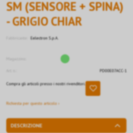
SM (SENSORE + SPINA)
- GRIGIO CHIAR
Fabbricante:
Eelectron S.p.A.
Magazzino:
Art. n.:
PD00E07ACC-1
Compra gli articoli presso i nostri rivenditori.
Richiesta per questo articolo ›
DESCRIZIONE