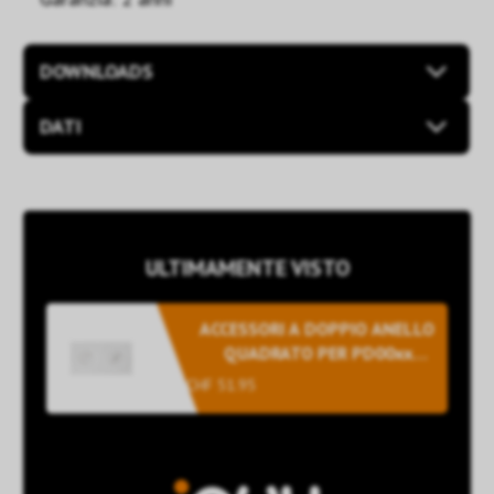
DOWNLOADS
DATI
ULTIMAMENTE VISTO
ACCESSORI A DOPPIO ANELLO
QUADRATO PER PD00xxx E
SERIE SM (SENSORE + SPINA) -
CHF 51.95
GRIGIO CHIAR