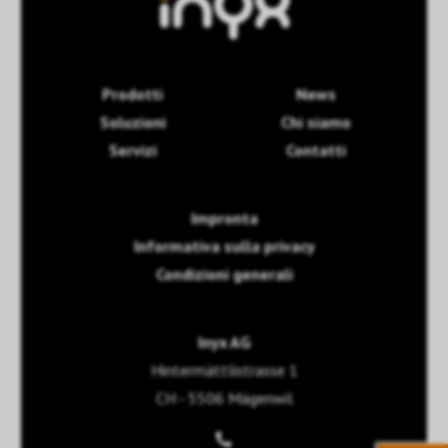
Prodotti
News
Soluzioni
Chi siamo
Servizi
Contatti
Impronta
Informativa sulla privacy
Condizioni generali
Inyx AG
Hintermättlistrasse 1
CH - 5506 Mägenwil