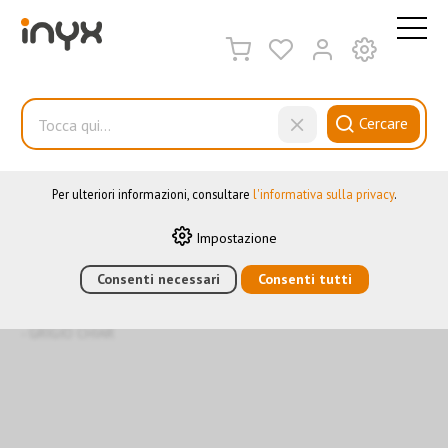
QUESTO SITO WEB UTILIZZA I COOKIE
Sul nostro sito web utilizziamo diversi cookie: alcuni sono
necessari per il corretto funzionamento del sito, altri consentono
di utilizzare più funzionalità, altri ancora ci aiutano a
Cercare
comprendere meglio i nostri utenti. Ci aiutano quindi a
ottimizzare costantemente i nostri servizi. Alcuni cookie, se
acconsentiti, utilizzano dati personali anonimi.
Accessori
Per ulteriori informazioni, consultare
l'informativa sulla privacy
.
Impostazione
HOME
›
E-SHOP
Consenti necessari
›
AUTOMAZIONE DEGLI EDIFICI
Consenti tutti
›
KNX
›
SENSORI
›
RILEVATORI DI PRESENZA
›
ACCESSORI
›
ACCESSORI A DOPPIO
ANELLO QUADRATO PER PD00XXX E SERIE SM (SENSORE + SPINA)
- GRIGIO CHIAR