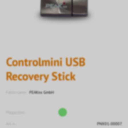
Controlmini USB
Recovery Stick
Fabbricante:
PEAKnx GmbH
Magazzino:
Art. n.:
PNX01-00007