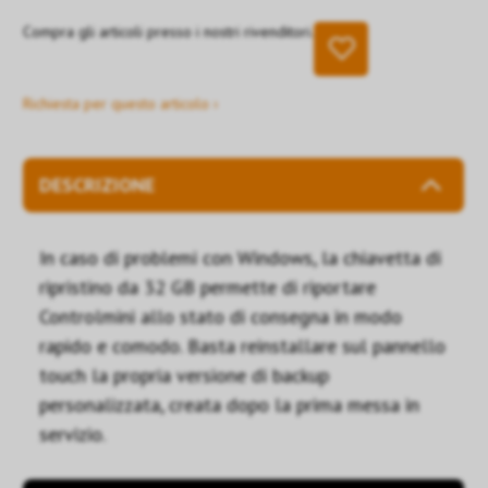
Compra gli articoli presso i nostri rivenditori.
Richiesta per questo articolo ›
DESCRIZIONE
In caso di problemi con Windows, la chiavetta di
ripristino da 32 GB permette di riportare
Controlmini allo stato di consegna in modo
rapido e comodo. Basta reinstallare sul pannello
touch la propria versione di backup
personalizzata, creata dopo la prima messa in
servizio.