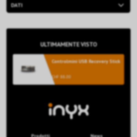
DATI
ULTIMAMENTE VISTO
Controlmini USB Recovery Stick
CHF 88.00
Prodotti
News