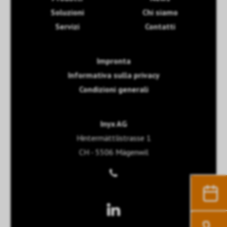
Soluzioni
Chi siamo
Servizi
Contatti
Impronta
Informativa sulla privacy
Condizioni generali
Inyx AG
Hintermättlistrasse 1
CH - 5506 Mägenwil