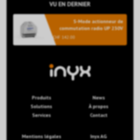
VU EN DERNIER
S-Mode actionneur de
commutation radio UP 230V
CHF 142.00
Produits
News
Solutions
À propos
Services
Contact
Mentions légales
Inyx AG