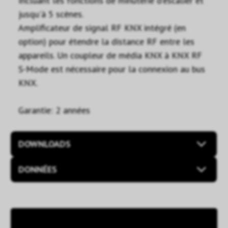
Incluant les fonctions de minuterie d'escalier et
jusqu'à 5 scènes.
Amplificateur de signal RF KNX intégré (en
option) pour étendre la distance RF entre les
appareils. Un coupleur de média KNX à KNX RF
S-Mode est nécessaire pour la connexion au bus
KNX.
Garantie: 2 années
DOWNLOADS
DONNÉES