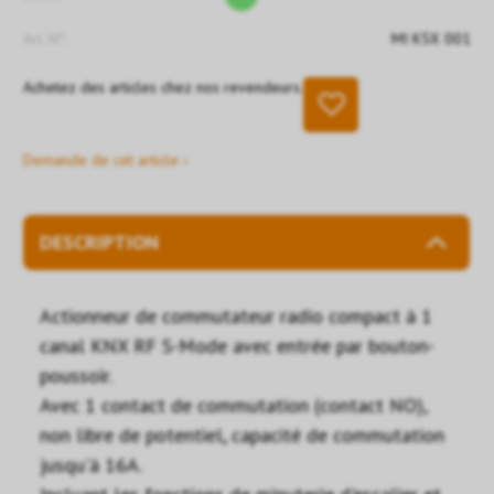
Art. N°:
MI K5X 001
Achetez des articles chez nos revendeurs.
Demande de cet article ›
DESCRIPTION
Actionneur de commutateur radio compact à 1
canal KNX RF S-Mode avec entrée par bouton-
poussoir.
Avec 1 contact de commutation (contact NO),
non libre de potentiel, capacité de commutation
jusqu'à 16A.