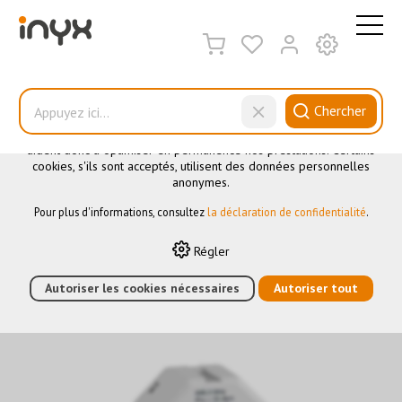
CE SITE UTILISE DES COOKIES
.
Nous utilisons différents cookies sur notre site web : certains
sont nécessaires au bon fonctionnement du site, d'autres vous
Chercher
permettent d'accéder à davantage de fonctionnalités et d'autres
encore nous aident à mieux comprendre les utilisateurs. Ils nous
aident donc à optimiser en permanence nos prestations. Certains
cookies, s'ils sont acceptés, utilisent des données personnelles
Actionneurs
anonymes.
Pour plus d'informations, consultez
la déclaration de confidentialité
.
HOME
›
E-SHOP
›
AUTOMATION DES BÂTIMENTS
›
KNX RF
›
Régler
ACTIONNEURS
›
S-MODE ACTIONNEUR DE COMMUTATION RADIO
UP 230V
Autoriser les cookies nécessaires
Autoriser tout