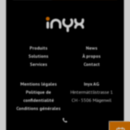
Produits
News
Solutions
À propos
Services
Contact
Mentions légales
Inyx AG
Politique de
Hintermättlistrasse 1
confidentialité
CH - 5506 Mägenwil
Conditions générales