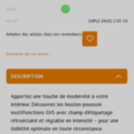
Stock:
Art. N°:
CHPLE-04/02.2.03 CH
Achetez des articles chez nos revendeurs.
Demande de cet article ›
DESCRIPTION
Apportez une touche de modernité à votre
intérieur. Découvrez les bouton-poussoir
multifonctions GVS avec champ d’étiquetage
rétroéclairé et réglable en intensité – pour une
lisibilité optimale en toute circonstance.