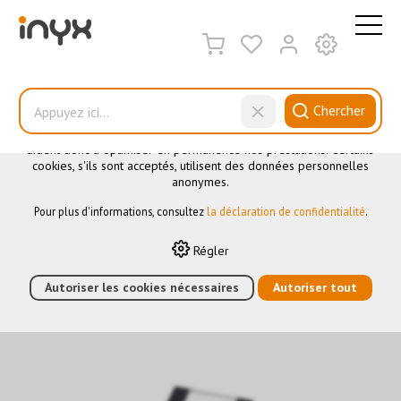
CE SITE UTILISE DES COOKIES
.
Nous utilisons différents cookies sur notre site web : certains
sont nécessaires au bon fonctionnement du site, d'autres vous
Chercher
permettent d'accéder à davantage de fonctionnalités et d'autres
encore nous aident à mieux comprendre les utilisateurs. Ils nous
aident donc à optimiser en permanence nos prestations. Certains
cookies, s'ils sont acceptés, utilisent des données personnelles
Advance +
anonymes.
Pour plus d'informations, consultez
la déclaration de confidentialité
.
HOME
›
E-SHOP
›
AUTOMATION DES BÂTIMENTS
›
KNX
›
Régler
ELÉMENTS DE COMMANDE
›
ADVANCE +
›
KNX-BOUTON-
POUSSOIR 4 TOUCHES NOIR
Autoriser les cookies nécessaires
Autoriser tout