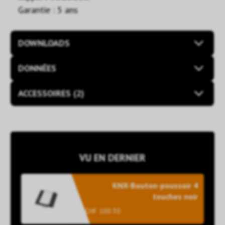
Garantie : 5 ans
DOWNLOADS
DONNÉES
ACCESSOIRES (2)
VU EN DERNIER
KNX-Bouton-poussoir 4
touches noir
CHF 100.30