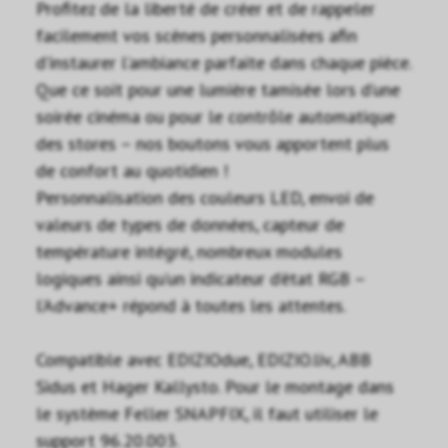
Profitez de la liberté de créer et de rappeler
facilement vos scènes personnalisées afin
d’instaurer l’ambiance parfaite dans chaque pièce.
Que ce soit pour une lumière tamisée lors d’une
soirée cinéma ou pour le contrôle automatique
des stores – nos boutons vous apportent plus
de confort au quotidien !
Personnalisation des couleurs LED, envoi de
valeurs de types de données, capteur de
température intégré, nombreux modules
logiques ainsi qu’un indicateur d’état RGB –
l’Advance+ répond à toutes les attentes.
Compatible avec EDIZIOdue, EDIZIO.liv, ABB
Sidus et Hager Kallysto. Pour le montage dans
le système Feller SNAPFIX, il faut utiliser le
support 96.20.003.