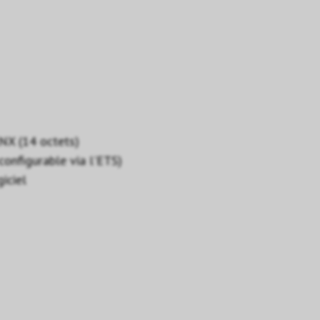
KNX (14 octets)
configurable via l'ETS)
iciel