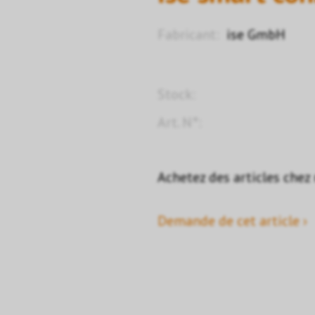
Fabricant:
ise GmbH
Stock:
Art. N°:
Achetez des articles chez
Demande de cet article ›