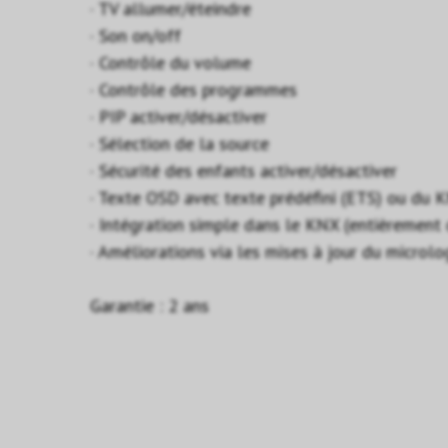
· TV allumer/éteindre
· Son on/off
· Contrôle du volume
· Contrôle des programmes
· PIP activer/désactiver
· Sélection de la source
· Sécurité des enfants activer/désactiver
· Texte OSD avec texte prédéfini (ETS) ou du 
· Intégration simple dans le KNX (entièrement 
· Améliorations via les mises à jour du microlog
Garantie : 2 ans