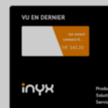
VU EN DERNIER
ise smart
connect KNX
LOEWE
CHF 343.20
Produ
Solut
Servi