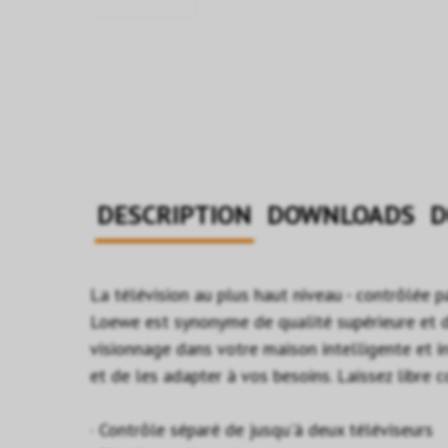
DESCRIPTION
DOWNLOADS
D
La télévision au plus haut niveau - contrôlée 
Loewe est synonyme de qualité supérieure et du
visionnage dans votre maison intelligente et i
et de les adapter à vos besoins. Laissez libre 
· Contrôle séparé de jusqu'à deux téléviseurs