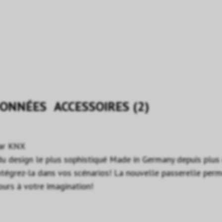
ONNÉES
ACCESSOIRES (2)
par KNX
 design le plus sophistiqué Made in Germany depuis plus d
ntégrez-la dans vos scénarios! La nouvelle passerelle perm
cours à votre imagination!