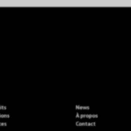
its
News
ions
À propos
ces
Contact