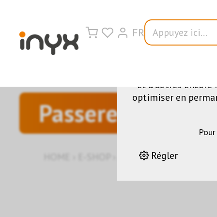
FR
Nous utilisons di
fonctionnement du s
et d'autres encore 
optimiser en permane
Passerelles
Pour
Régler
HOME
›
E-SHOP
›
AUTOMATION DES BÂT