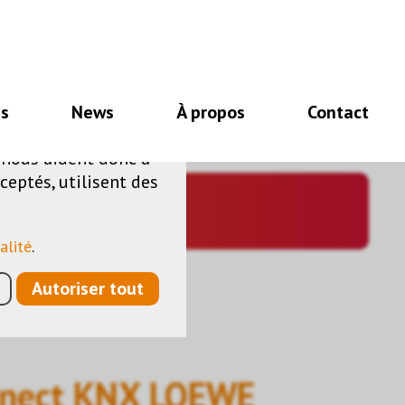
nécessaires au bon
es
News
À propos
Contact
e de fonctionnalités
s nous aident donc à
ceptés, utilisent des
alité
.
Autoriser tout
CT KNX LOEWE
onnect KNX LOEWE