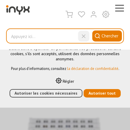
CE SITE UTILISE DES COOKIES
.
Nous utilisons différents cookies sur notre site web : certains
sont nécessaires au bon fonctionnement du site, d'autres vous
Chercher
permettent d'accéder à davantage de fonctionnalités et d'autres
encore nous aident à mieux comprendre les utilisateurs. Ils nous
aident donc à optimiser en permanence nos prestations. Certains
cookies, s'ils sont acceptés, utilisent des données personnelles
Actionneur multifonction
anonymes.
Pour plus d'informations, consultez
la déclaration de confidentialité
.
HOME
›
E-SHOP
›
AUTOMATION DES BÂTIMENTS
›
KNX
›
Régler
ACTIONNEURS
›
ACTIONNEUR MULTIFONCTION
›
ACTIONNEUR
UNIVERSEL 16 CANAUX
Autoriser les cookies nécessaires
Autoriser tout