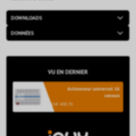
DOWNLOADS
DONNÉES
VU EN DERNIER
Actionneur universel 16
canaux
CHF 498.70