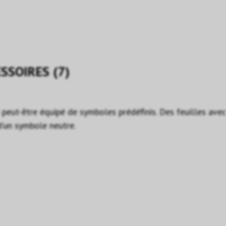
SSOIRES (7)
peut-être équipé de symboles prédéfinis. Des feuilles avec
 d’un symbole neutre.