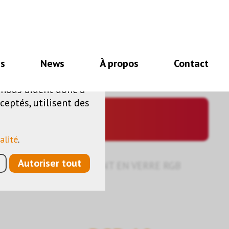
nécessaires au bon
es
News
À propos
Contact
e de fonctionnalités
s nous aident donc à
ceptés, utilisent des
alité
.
Autoriser tout
CADRE
›
RECOUVREMENT EN VERRE RGB