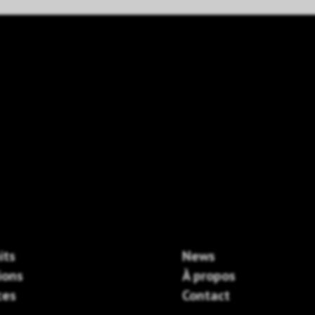
its
News
ions
À propos
ces
Contact