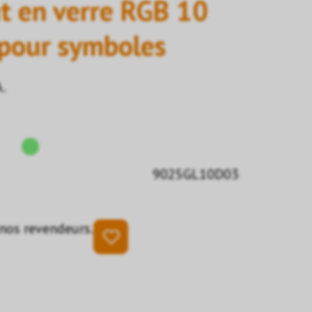
t en verre RGB 10
 pour symboles
A.
9025GL10D03
 nos revendeurs.