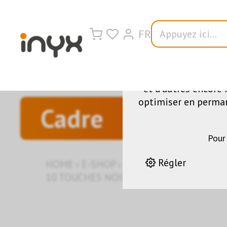
FR
Nous utilisons di
fonctionnement du s
et d'autres encore 
optimiser en permane
Cadre
Pour
Régler
HOME
›
E-SHOP
›
AUTOMATION DES BÂT
10 TOUCHES NOIR POUR SYMBOLES