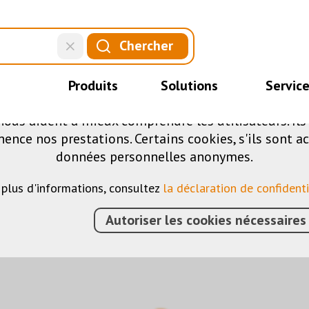
CE SITE UTILISE DES COOKIES
Chercher
.
fférents cookies sur notre site web : certains sont 
Produits
Solutions
Servic
ite, d'autres vous permettent d'accéder à davantag
nous aident à mieux comprendre les utilisateurs. Il
nce nos prestations. Certains cookies, s'ils sont ac
données personnelles anonymes.
 plus d'informations, consultez
la déclaration de confidenti
Autoriser les cookies nécessaires
IMENTS
›
KNX
›
ELÉMENTS DE COMMANDE
›
9025
›