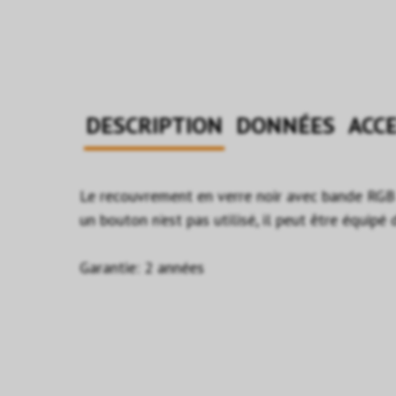
DESCRIPTION
DONNÉES
ACCE
Le recouvrement en verre noir avec bande RGB 
un bouton n’est pas utilisé, il peut être équipé
Garantie: 2 années