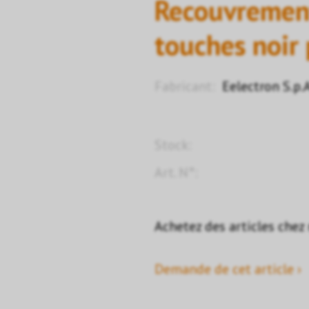
Recouvremen
touches noir
Fabricant:
Eelectron S.p.
Stock:
Art. N°:
Achetez des articles chez
Demande de cet article ›