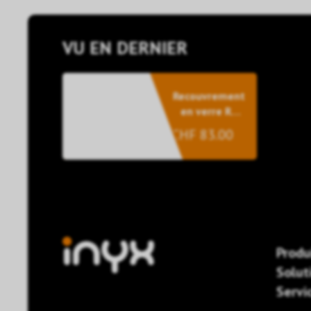
VU EN DERNIER
Recouvrement
en verre RGB
10 touches
CHF 83.00
noir pour
symboles
Produ
Solut
Servi