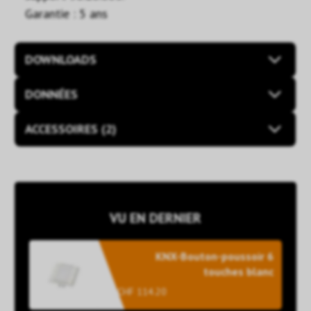
Garantie : 5 ans
DOWNLOADS
DONNÉES
ACCESSOIRES (2)
VU EN DERNIER
KNX-Bouton-poussoir 6
touches blanc
CHF 114.20