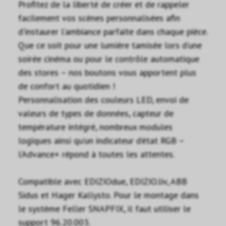
Profitez de la liberté de créer et de rappeler
facilement vos scènes personnalisées afin
d’instaurer l’ambiance parfaite dans chaque pièce.
Que ce soit pour une lumière tamisée lors d’une
soirée cinéma ou pour le contrôle automatique
des stores – nos boutons vous apportent plus
de confort au quotidien !
Personnalisation des couleurs LED, envoi de
valeurs de types de données, capteur de
température intégré, nombreux modules
logiques ainsi qu’un indicateur d’état RGB –
l’Advance+ répond à toutes les attentes.
Compatible avec EDIZIOdue, EDIZIO.liv, ABB
Sidus et Hager Kallysto. Pour le montage dans
le système Feller SNAPFIX, il faut utiliser le
support 96.20.003.