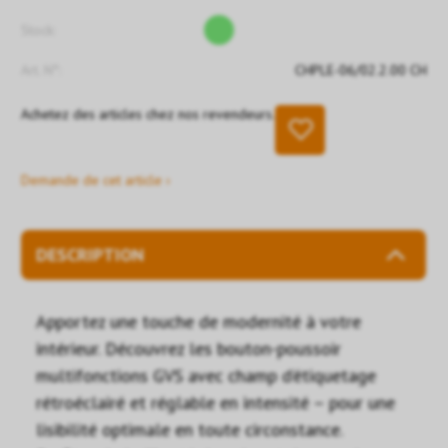
Stock:
Art. N°:
CHPLE-06/02.2.00 CH
Achetez des articles chez nos revendeurs.
Demande de cet article ›
DESCRIPTION
Apportez une touche de modernité à votre
intérieur. Découvrez les bouton-poussoir
multifonctions GVS avec champ d’étiquetage
rétroéclairé et réglable en intensité – pour une
lisibilité optimale en toute circonstance.