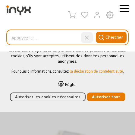
CE SITE UTILISE DES COOKIES
.
Nous utilisons différents cookies sur notre site web : certains
sont nécessaires au bon fonctionnement du site, d'autres vous
Chercher
permettent d'accéder à davantage de fonctionnalités et d'autres
encore nous aident à mieux comprendre les utilisateurs. Ils nous
aident donc à optimiser en permanence nos prestations. Certains
cookies, s'ils sont acceptés, utilisent des données personnelles
Advance +
anonymes.
Pour plus d'informations, consultez
la déclaration de confidentialité
.
HOME
›
E-SHOP
›
AUTOMATION DES BÂTIMENTS
›
KNX
›
Régler
ELÉMENTS DE COMMANDE
›
ADVANCE +
›
KNX-BOUTON-
POUSSOIR 6 TOUCHES BLANC
Autoriser les cookies nécessaires
Autoriser tout