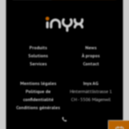
Produits
News
Solutions
À propos
Services
Contact
Mentions légales
Inyx AG
Politique de
Hintermättlistrasse 1
confidentialité
CH - 5506 Mägenwil
Conditions générales