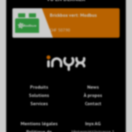
Brickbox vert: Modbus
CHF 507.90
Produits
News
Solutions
À propos
Services
Contact
Mentions légales
Inyx AG
Politique de
Hintermättlistrasse 1