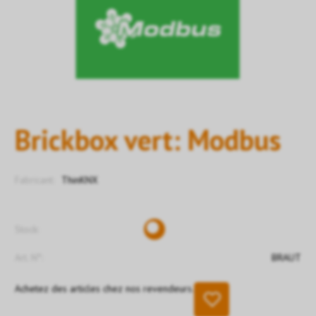
Brickbox vert: Modbus
Fabricant:
ThinKNX
Stock:
Art. N°:
BRAUT
Achetez des articles chez nos revendeurs.