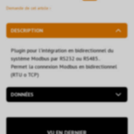
Demande de cet article ›
DESCRIPTION
Plugin pour l'intégration en bidirectionnel du
système Modbus par RS232 ou RS485..
Permet la connexion Modbus en bidirectionnel
(RTU o TCP)
DONNÉES
VU EN DERNIER