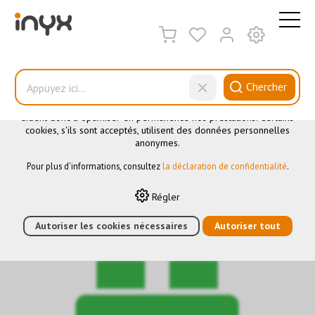
CE SITE UTILISE DES COOKIES
.
Nous utilisons différents cookies sur notre site web : certains
sont nécessaires au bon fonctionnement du site, d'autres vous
Chercher
permettent d'accéder à davantage de fonctionnalités et d'autres
encore nous aident à mieux comprendre les utilisateurs. Ils nous
aident donc à optimiser en permanence nos prestations. Certains
cookies, s'ils sont acceptés, utilisent des données personnelles
Accessoires
anonymes.
Pour plus d'informations, consultez
la déclaration de confidentialité
.
HOME
›
E-SHOP
›
AUTOMATION DES BÂTIMENTS
›
KNX
›
Régler
PASSERELLES
›
ACCESSOIRES
›
BRICKBOX VERT: MODBUS
Autoriser les cookies nécessaires
Autoriser tout