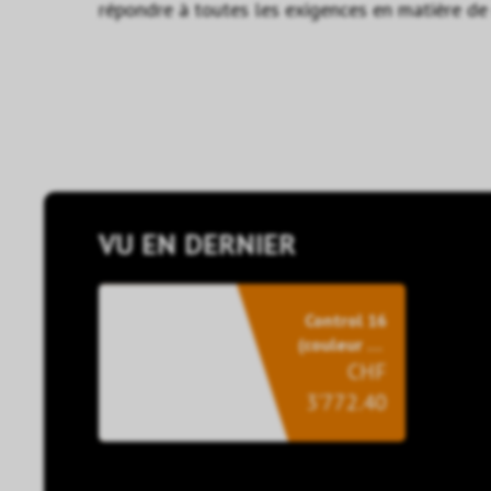
répondre à toutes les exigences en matière de 
VU EN DERNIER
Control 16
(couleur du
cadre : or)
CHF
3’772.40