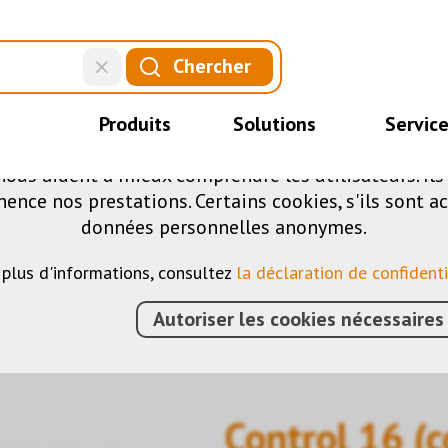
CE SITE UTILISE DES COOKIES
Chercher
.
fférents cookies sur notre site web : certains sont 
Produits
Solutions
Servic
ite, d'autres vous permettent d'accéder à davantag
nous aident à mieux comprendre les utilisateurs. Il
nce nos prestations. Certains cookies, s'ils sont ac
données personnelles anonymes.
 plus d'informations, consultez
la déclaration de confidenti
Autoriser les cookies nécessaires
IMENTS
›
VISUALISATION
›
SERVEUR
›
CONTROL 16 
Control 16 (c