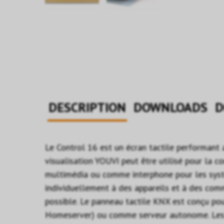
DESCRIPTION
DOWNLOADS
D
Le Control 16 est un écran tactile performant
visualisation YOUVI peut être utilisé pour la 
multimédia ou comme interphone pour les systè
individuellement à des appareils et à des comm
possible. Le panneau tactile KNX est conçu pou
Homeserver) ou comme serveur autonome. Les di