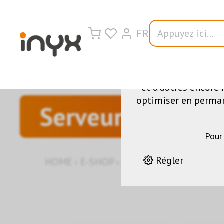
FR
Nous utilisons di
fonctionnement du s
et d'autres encore 
optimiser en permane
Serveur
Pour
Régler
HOME
›
E-SHOP
›
AUTOMATION DES BÂT