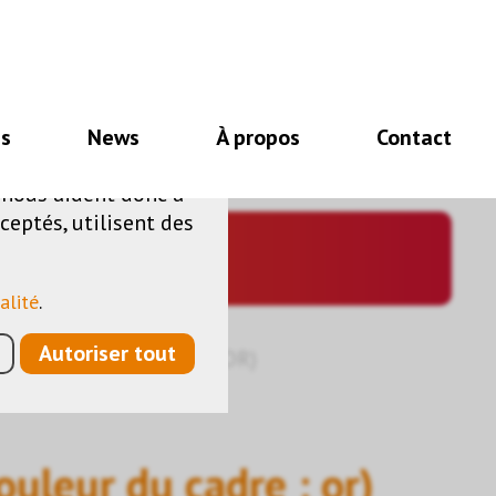
nécessaires au bon
es
News
À propos
Contact
e de fonctionnalités
s nous aident donc à
ceptés, utilisent des
alité
.
Autoriser tout
(COULEUR DU CADRE : OR)
ouleur du cadre : or)