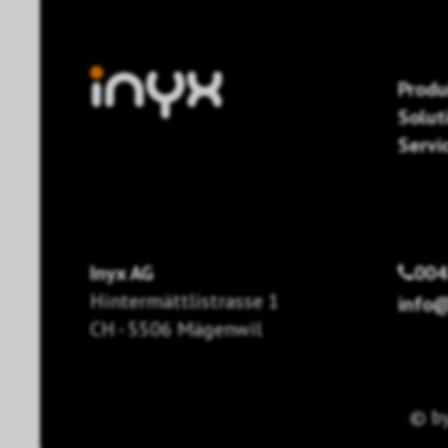
Produ
Solut
Servi
Inyx AG
004
Hintermättlistrasse 1
info@
CH - 5506 Mägenwil
© b