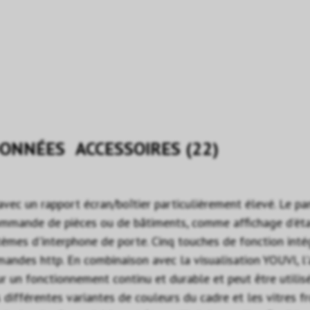
ONNÉES
ACCESSOIRES (22)
 avec un rapport écran/boîtier particulièrement élevé. L
commande de pièces ou de bâtiments, comme affichage d'état
mes d'interphone de porte. Cinq touches de fonction intég
andes http. En combinaison avec la visualisation YOUVI, l
r un fonctionnement continu et durable et peut être utilis
fférentes variantes de couleurs du cadre et les vitres f