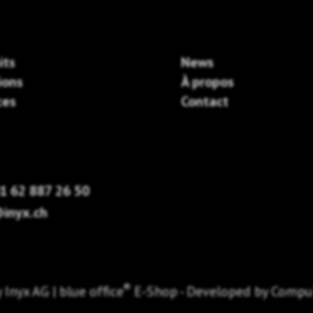
its
News
ions
À propos
ces
Contact
1 62 887 26 50
inyx.ch
®
y
Inyx AG
|
blue office
E-Shop - Developed by
Compu