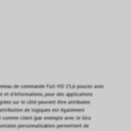
e panneau de commande Full HD 15,6 pouces avec
 et d'informations, pour des applications
rées sur le côté peuvent être attribuées
'attribution de logiques est également
é comme client (par exemple avec le Gira
rontales personnalisables permettent de