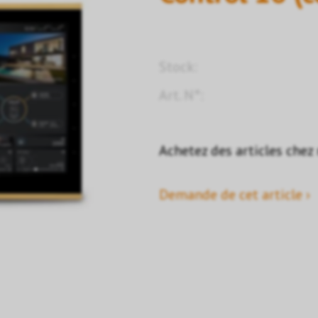
Stock:
Art. N°:
Achetez des articles chez
Demande de cet article ›