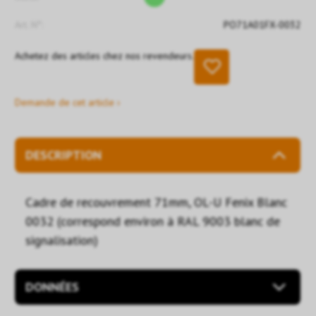
Art. N°:
PO71A01FX-0032
Achetez des articles chez nos revendeurs.
Demande de cet article ›
DESCRIPTION
Cadre de recouvrement 71mm, OL-U Fenix Blanc
0032 (correspond environ à RAL 9003 blanc de
signalisation)
DONNÉES