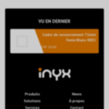
VU EN DERNIER
Cadre de recouvrement 71mm
Fenix Blanc 0032
CHF 54.60
Produits
News
Solutions
À propos
Services
Contact