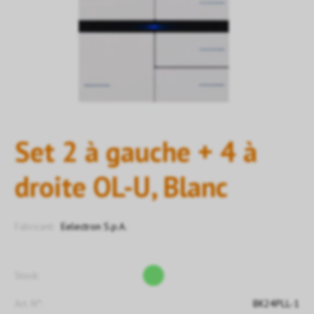
Set 2 à gauche + 4 à
droite OL-U, Blanc
Fabricant:
Eelectron S.p.A.
Stock:
Art. N°:
BK24PLL-1