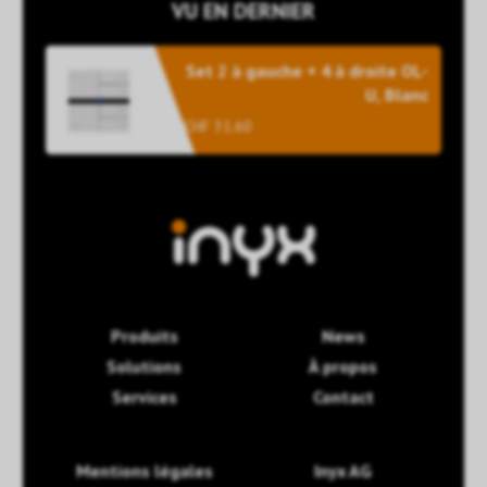
VU EN DERNIER
Set 2 à gauche + 4 à droite OL-
U, Blanc
CHF 31.60
Produits
News
Solutions
À propos
Services
Contact
Mentions légales
Inyx AG