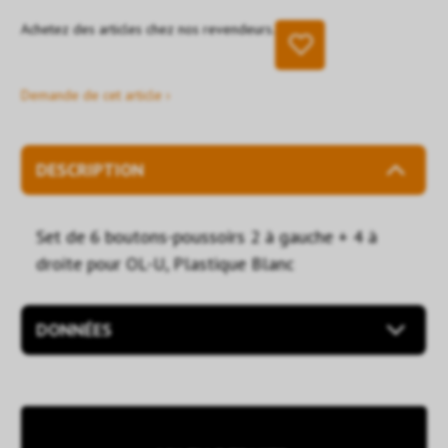
Achetez des articles chez nos revendeurs.
Demande de cet article ›
DESCRIPTION
Set de 6 boutons-poussoirs 2 à gauche + 4 à
droite pour OL-U, Plastique Blanc
DONNÉES