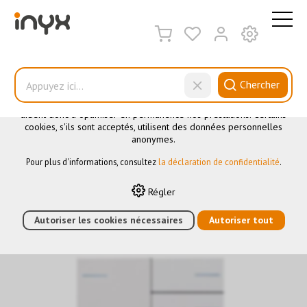
CE SITE UTILISE DES COOKIES
.
Nous utilisons différents cookies sur notre site web : certains
sont nécessaires au bon fonctionnement du site, d'autres vous
Chercher
permettent d'accéder à davantage de fonctionnalités et d'autres
encore nous aident à mieux comprendre les utilisateurs. Ils nous
aident donc à optimiser en permanence nos prestations. Certains
cookies, s'ils sont acceptés, utilisent des données personnelles
Couverture
anonymes.
Pour plus d'informations, consultez
la déclaration de confidentialité
.
HOME
›
E-SHOP
›
AUTOMATION DES BÂTIMENTS
›
KNX
›
Régler
ELÉMENTS DE COMMANDE
›
OL-U
›
COUVERTURE
›
SET 2 À
GAUCHE + 4 À DROITE OL-U, BLANC
Autoriser les cookies nécessaires
Autoriser tout