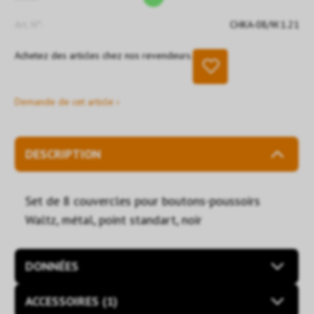
Art. N°:
CHKA-08/W.1.21
Achetez des articles chez nos revendeurs.
Demande de cet article ›
DESCRIPTION
Set de 8 couvercles pour boutons-poussoirs
Waltz, métal, point standart, noir
DONNÉES
ACCESSOIRES (1)