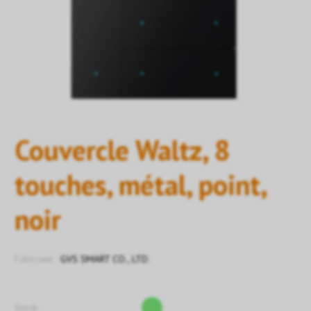
Couvercle Waltz, 8
touches, métal, point,
noir
Fabricant:
GVS SMART CO., LTD.
Stock: