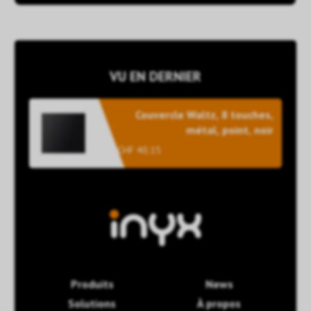
VU EN DERNIER
Couvercle Waltz, 8 touches,
métal, point, noir
CHF 40,15
Produits
News
Solutions
À propos