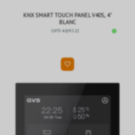
KNX SMART TOUCH PANEL V40S, 4"
BLANC
CHTF-4.0/9.5.22