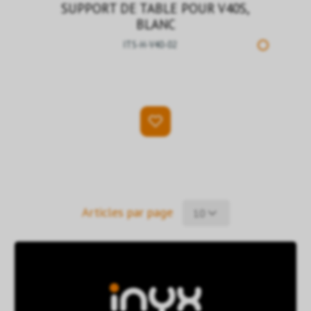
SUPPORT DE TABLE POUR V40S,
BLANC
ITS-H-V40-02
Articles par page
10