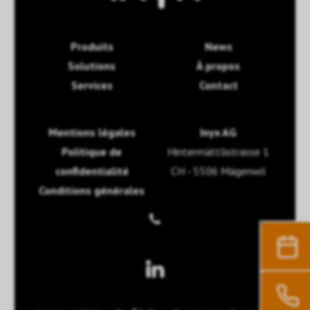
Produits
News
Solutions
À propos
Services
Contact
Mentions légales
Inyx AG
Politique de
Hintermättlistrasse 1
confidentialité
CH - 5506 Mägenwil
Conditions générales