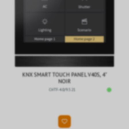
KNX SMART TOUCH PANEL V40S, 4"
NOIR
CHTF-4.0/9.5.21