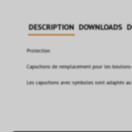
DESCRIPTION
DOWNLOADS
D
Protection
Capuchons de remplacement pour les boutons-
Les capuchons avec symboles sont adaptés au