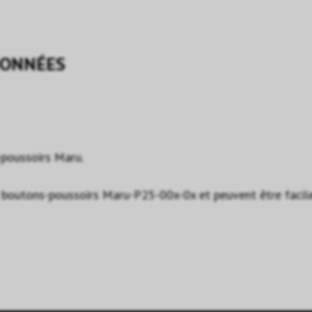
ONNÉES
poussoirs Maru.
 boutons-poussoirs Maru-P25-00x-0x et peuvent être facil