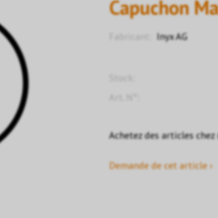
Capuchon Ma
Fabricant:
Inyx AG
Stock:
Art. N°:
Achetez des articles chez
Demande de cet article ›