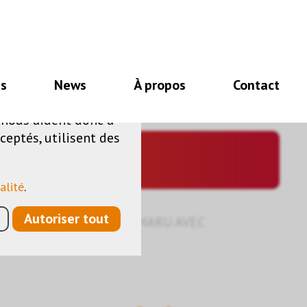
nécessaires au bon
es
News
À propos
Contact
e de fonctionnalités
s nous aident donc à
ceptés, utilisent des
alité
.
Autoriser tout
›
ICÔNES
›
CAPUCHON MARU AVEC