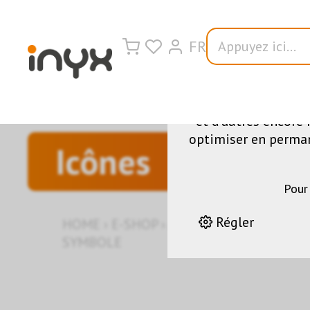
FR
Nous utilisons di
fonctionnement du s
et d'autres encore 
optimiser en permane
Icônes
Pour
Régler
HOME
›
E-SHOP
›
AUTOMATION DES BÂT
SYMBOLE