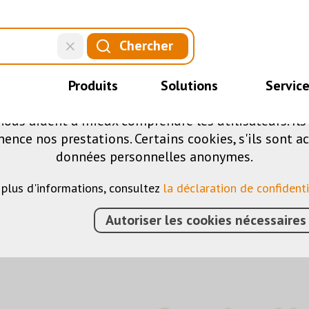
CE SITE UTILISE DES COOKIES
Chercher
.
fférents cookies sur notre site web : certains sont 
Produits
Solutions
Servic
ite, d'autres vous permettent d'accéder à davantag
nous aident à mieux comprendre les utilisateurs. Il
nce nos prestations. Certains cookies, s'ils sont ac
données personnelles anonymes.
 plus d'informations, consultez
la déclaration de confidenti
Autoriser les cookies nécessaires
IMENTS
›
KNX
›
ELÉMENTS DE COMMANDE
›
MARU