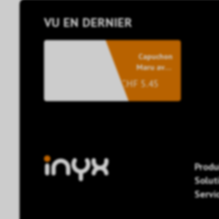
VU EN DERNIER
Capuchon
Maru avec
symbole
CHF 5.45
Produ
Solut
Servi