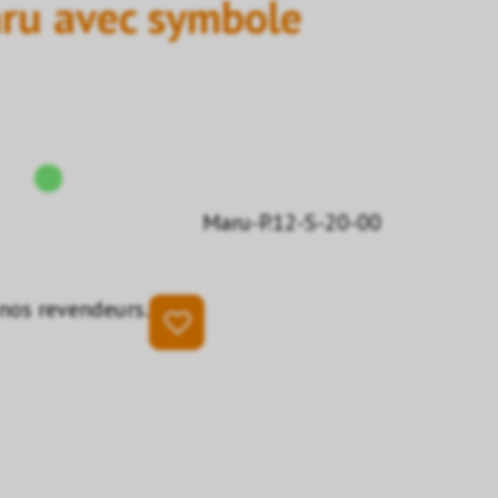
ru avec symbole
Maru-P.12-S-20-00
 nos revendeurs.