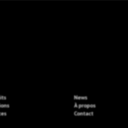
its
News
ions
À propos
ces
Contact