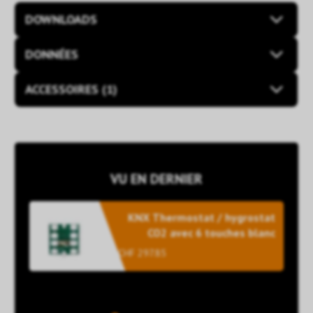
DOWNLOADS
DONNÉES
ACCESSOIRES (1)
VU EN DERNIER
KNX Thermostat / hygrostat
CO2 avec 6 touches blanc
CHF 297.85