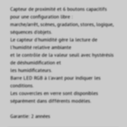
Capteur de proximité et 6 boutons capacitifs
pour une configuration libre :
marche/arrêt, scènes, gradation, stores, logique,
séquences d'objets.
Le capteur d'humidité gère la lecture de
l'humidité relative ambiante
et le contrôle de la valeur seuil avec hystérésis
de déshumidification et
les humidificateurs.
Barre LED RGB à l'avant pour indiquer les
conditions.
Les couvercles en verre sont disponibles
séparément dans différents modèles.
Garantie: 2 années