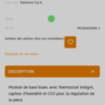
Fabricant:
Eelectron S.p.A.
Stock:
Art. N°:
MC06A01KNX-1
Achetez des articles chez nos revendeurs.
Demande de cet article ›
DESCRIPTION
Module de base blanc avec thermostat intégré,
capteur d'humidité et CO2 pour la régulation de
la pièce.