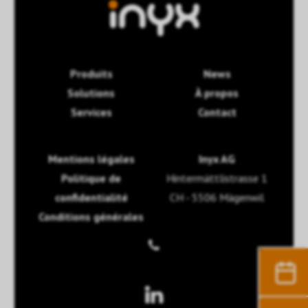
Produits
News
Solutions
À propos
Services
Contact
Mentions légales
Inyx AG
Politique de
Hintermättlistrasse 1
confidentialité
CH - 5506 Mägenwil
Conditions générales