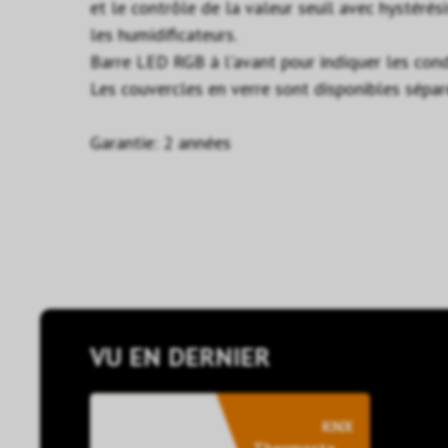
et le contrôle de la valeur seuil avec hystérés
les humidificateurs.
Barre LED RGB à l'avant pour indiquer les cond
Les couvercles en verre sont disponibles sépa
Garantie: 2 années
VU EN DERNIER
KNX