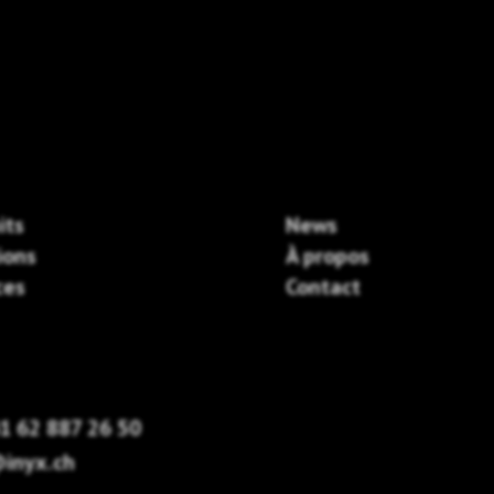
its
News
ions
À propos
ces
Contact
1 62 887 26 50
inyx.ch