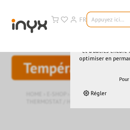
FR
Nous utilisons di
fonctionnement du s
et d'autres encore 
optimiser en permane
Température / h
Pour
Régler
HOME
›
E-SHOP
›
AUTOMATION DES BÂT
THERMOSTAT / HYGROSTAT AVEC 6 TOU