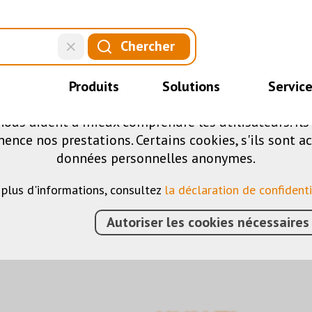
CE SITE UTILISE DES COOKIES
Chercher
.
fférents cookies sur notre site web : certains sont 
Produits
Solutions
Servic
ite, d'autres vous permettent d'accéder à davantag
nous aident à mieux comprendre les utilisateurs. Il
nce nos prestations. Certains cookies, s'ils sont ac
umidité
données personnelles anonymes.
 plus d'informations, consultez
la déclaration de confidenti
Autoriser les cookies nécessaires
IMENTS
›
KNX
›
CAPTEURS
›
TECHNIQUE DE MESUR
CHES NOIR