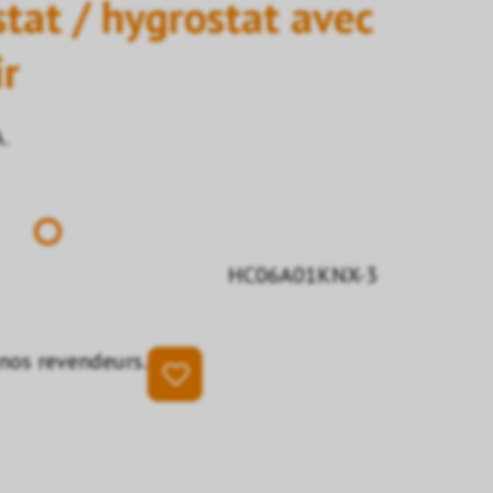
at / hygrostat avec
ir
A.
HC06A01KNX-3
 nos revendeurs.