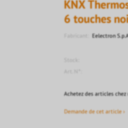
KNX Thermost
6 touches no
Fabricant:
Eelectron S.p.
Stock:
Art. N°:
Achetez des articles chez
Demande de cet article ›