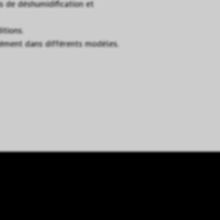
is de déshumidification et
itions.
rément dans différents modèles.