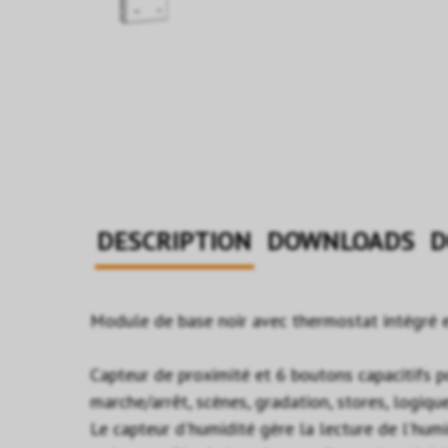
DESCRIPTION
DOWNLOADS
D
Module de base noir avec thermostat intégré et
Capteur de proximité et 6 boutons capacitifs po
marche/arrêt, scènes, gradation, stores, logiqu
Le capteur d'humidité gère la lecture de l'hum