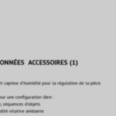
ONNÉES
ACCESSOIRES (1)
 capteur d'humidité pour la régulation de la pièce.
ur une configuration libre :
e, séquences d'objets.
idité relative ambiante