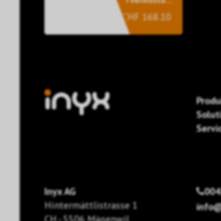
Thermostat /
hygrostat
CHF 168.10
avec 6
touches noir
Produ
Solut
Servi
Inyx AG
004
Hintermättlistrasse 1
info@
CH - 5506 Mägenwil